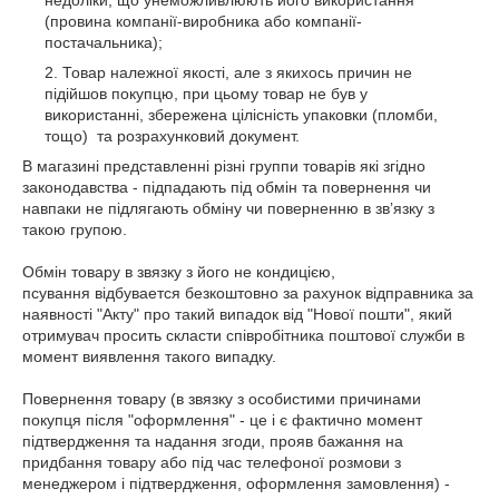
недоліки, що унеможливлюють його використання
(провина компанії-виробника або компанії-
постачальника);
Товар належної якості, але з якихось причин не
підійшов покупцю, при цьому товар не був у
використанні, збережена цілісність упаковки (пломби,
тощо) та розрахунковий документ.
В магазині представленні різні группи товарів які згідно
законодавства - підпадають під обмін та повернення чи
навпаки не підлягають обміну чи поверненню в звʼязку з
такою групою.
Обмін товару в звязку з його не кондицією,
псування відбувается безкоштовно за рахунок відправника за
наявності "Акту" про такий випадок від "Нової пошти", який
отримувач просить скласти співробітника поштової служби в
момент виявлення такого випадку.
Повернення товару (в звязку з особистими причинами
покупця після "оформлення" - це і є фактично момент
підтвердження та надання згоди, прояв бажання на
придбання товару або під час телефоної розмови з
менеджером і підтвердження, оформлення замовлення) -