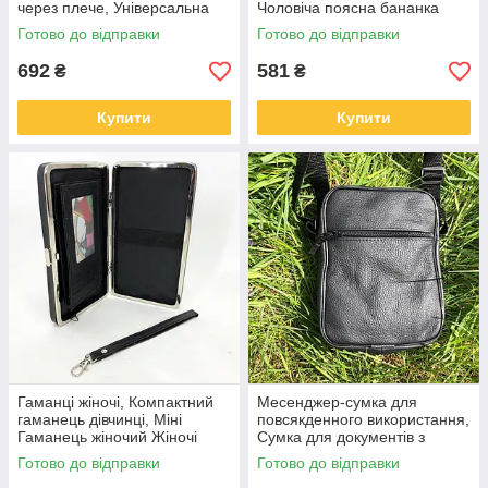
через плече, Універсальна
Чоловіча поясна бананка
сумка бананка Вулична GZ-
чорна для вулиці NQ-32
Готово до відправки
Готово до відправки
75
692
581
₴
₴
Купити
Купити
Гаманці жіночі, Компактний
Месенджер-сумка для
гаманець дівчинці, Міні
повсякденного використання,
Гаманець жіночий Жіночі
Сумка для документів з
маленького розміру OR-45
відділеннями SQ-38
Готово до відправки
Готово до відправки