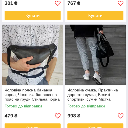
301
767
₴
₴
Купити
Купити
Чоловіча поясна бананка
Чоловіча сумка, Практична
чорна, Чоловіча бананка на
дорожня сумка, Великі
пояс на груди Стильна чорна
спортивні сумки Містка
поясна сумка QZ-40
дорожня TM-64
Готово до відправки
Готово до відправки
479
998
₴
₴