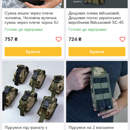
Сумка мішок через плече
Дощовик олива військовий,
чоловіча, Чоловіча вулична
Дощовик пончо українських
сумка через плече чорна IU-
виробників Військовий SC-45
74
Готово до відправки
Готово до відправки
757
724
₴
₴
Купити
Купити
Підсумок під гранату з
Підсумок на 2 магазини