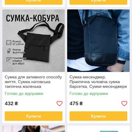
Купити
Купити
Сумка для активного способу
Сумка-месенджер,
життя, Сумка натовська
Практична чоловіча сумка
тактична маленька
барсетка, Сумки-месенджери
брезентова AL-75
листоноші, Месенджер
Готово до відправки
Готово до відправки
практичний GS-97
432
475
₴
₴
Купити
Купити