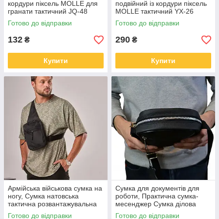
кордури піксель MOLLE для
подвійний із кордури піксель
гранати тактичний JQ-48
MOLLE тактичний YX-26
Готово до відправки
Готово до відправки
132
290
₴
₴
Купити
Купити
Армійська військова сумка на
Сумка для документів для
ногу, Сумка натовська
роботи, Практична сумка-
тактична розвантажувальна
месенджер Сумка ділова
тактична нагрудна WK-24
документів JN-17
Готово до відправки
Готово до відправки