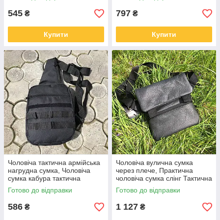
545
797
₴
₴
Купити
Купити
Чоловіча тактична армійська
Чоловіча вулична сумка
нагрудна сумка, Чоловіча
через плече, Практична
сумка кабура тактична
чоловіча сумка слінг Тактична
плечова VY-99
на груди VJ-26
Готово до відправки
Готово до відправки
586
1 127
₴
₴