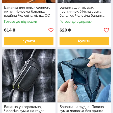
Бананка для повсякденного
Бананка для міських
життя, Чоловіча бананка
прогулянок, Якісна сумка
надійна Чоловіча містка OC-
бананка, Чоловіча бананка
61
надійна Зручна чорна IH-49
Готово до відправки
Готово до відправки
614
620
₴
₴
Купити
Купити
Бананка універсальна,
Бананка нагрудна, Поясна
Чоловіча сумка на груди
сумка чоловіча без принта,