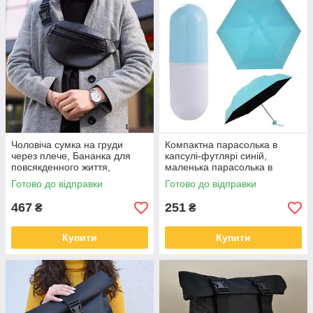
Чоловіча сумка на груди
Компактна парасолька в
через плече, Бананка для
капсулі-футлярі синій,
повсякденного життя,
маленька парасолька в
Бананка із застібкою TW-81
капсулі. Колір: блакитний FS-
Готово до відправки
Готово до відправки
16
467
251
₴
₴
Купити
Купити