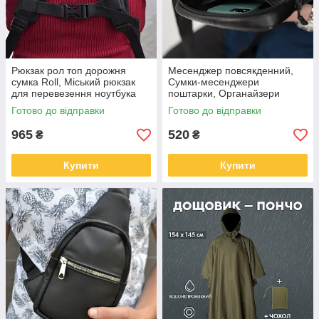
Рюкзак рол топ дорожня
Месенджер повсякденний,
сумка Roll, Міський рюкзак
Сумки-месенджери
для перевезення ноутбука
поштарки, Органайзери
Міський практичний YK-45
сумка-барсетка через плече
Готово до відправки
Готово до відправки
US-65
965
520
₴
₴
Купити
Купити