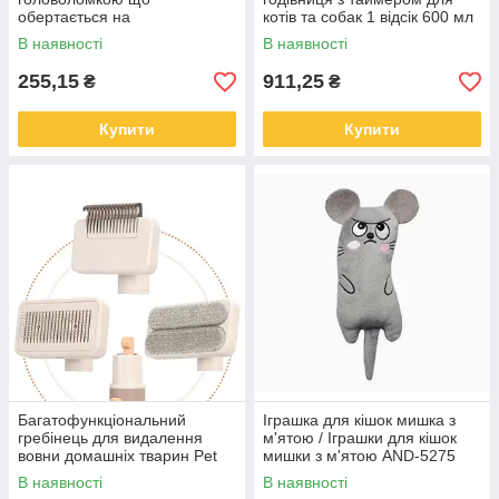
обертається на
котів та собак 1 відсік 600 мл
360градусів,Іграшка для кота
диспенсер для корму
В наявності
В наявності
255,15
911,25
₴
₴
Купити
Купити
Багатофункціональний
Іграшка для кішок мишка з
гребінець для видалення
м'ятою / Іграшки для кішок
вовни домашніх тварин Pet
мишки з м'ятою AND-5275
hair brush removal 3 в 1
В наявності
В наявності