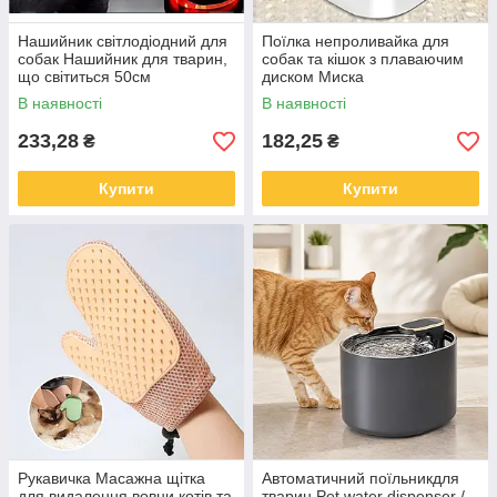
Нашийник світлодіодний для
Поїлка непроливайка для
собак Нашийник для тварин,
собак та кішок з плаваючим
що світиться 50см
диском Миска
антипроливайка для води
В наявності
В наявності
MAGIC BOWL 1,5л
233,28
182,25
₴
₴
Купити
Купити
Рукавичка Масажна щітка
Автоматичний поїльникдля
для видалення вовни котів та
тварин Pet water dispenser /