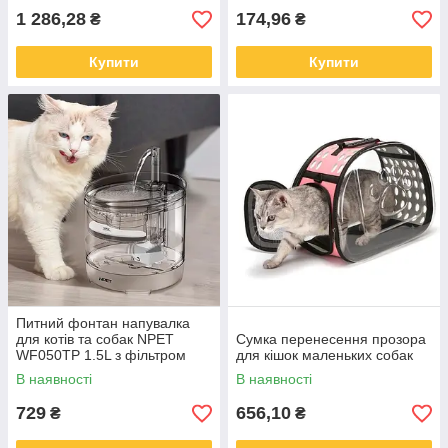
1 286,28
174,96
₴
₴
Купити
Купити
Питний фонтан напувалка
для котів та собак NPET
Сумка перенесення прозора
WF050TP 1.5L з фільтром
для кішок маленьких собак
прозорий
В наявності
В наявності
729
656,10
₴
₴