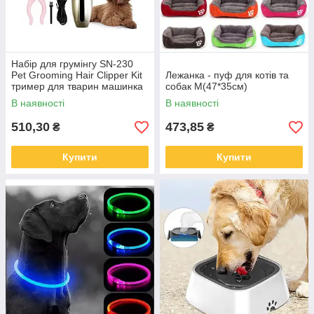
Набір для грумінгу SN-230
Pet Grooming Hair Clipper Kit
Лежанка - пуф для котів та
тример для тварин машинка
собак M(47*35см)
для стрижки собак та котів
В наявності
В наявності
510,30
473,85
₴
₴
Купити
Купити