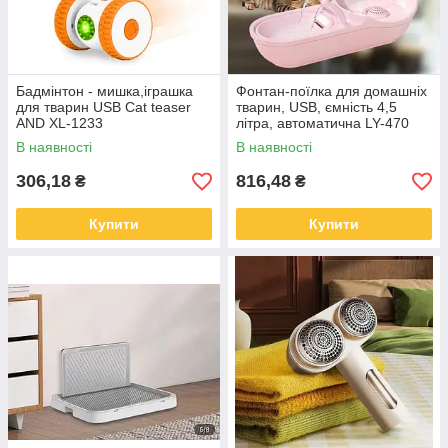
Бадмінтон - мишка,іграшка
Фонтан-поїлка для домашніх
для тварин USB Cat teaser
тварин, USB, ємність 4,5
AND XL-1233
літра, автоматична LY-470
В наявності
В наявності
306,18
816,48
₴
₴
Купити
Купити