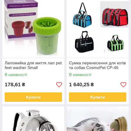
Лапомийка для миття лап pet
Сумка перенесення для котів
feet washer Small
та собак CosmoPet CP-46
В наявності
В наявності
178,61
1 640,25
₴
₴
Купити
Купити