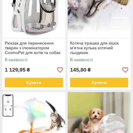
Рюкзак для перенесення
Котяча іграшка для кішок
тварин з ілюмінатором
м'ятна кулька котячий
CosmoPet для котів та собак
льодяник
Clear
В наявності
В наявності
1 129,95
145,80
₴
₴
Купити
Купити