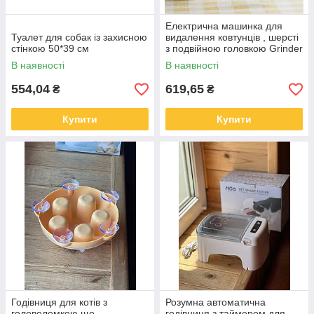
Електрична машинка для
Туалет для собак із захисною
видалення ковтунців , шерсті
стінкою 50*39 см
з подвійною головкою Grinder
LY-857
В наявності
В наявності
554,04
619,65
₴
₴
Купити
Купити
Годівниця для котів з
Розумна автоматична
головоломкою що
годівниця з таймером для