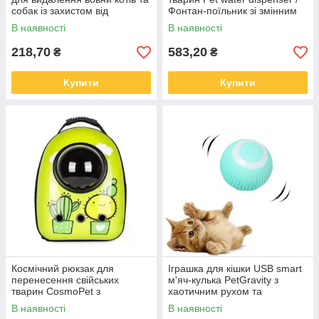
собак із захистом від
Фонтан-поїльник зі змінним
подряпин XL-147
фільтром 3л
В наявності
В наявності
218,70
583,20
₴
₴
Купити
Купити
Космічний рюкзак для
Іграшка для кішки USB smart
перенесення свійських
м'яч-кулька PetGravity з
тварин CosmoPet з
хаотичним рухом та
ілюмінатором
світловою панеллю
В наявності
В наявності