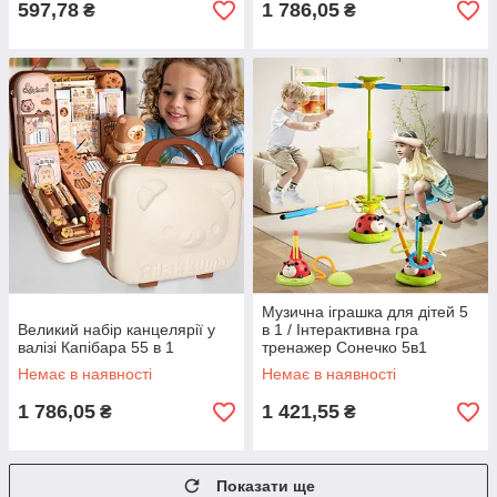
597,78
1 786,05
₴
₴
Музична іграшка для дітей 5
Великий набір канцелярії у
в 1 / Інтерактивна гра
валізі Капібара 55 в 1
тренажер Сонечко 5в1
Немає в наявності
Немає в наявності
1 786,05
1 421,55
₴
₴
Показати ще