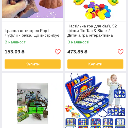
Настільна гра для сім'ї, 52
Іграшка антистрес Pop It
фішки Tic Tac & Stack /
Фуфлік - білка, що вистрибує
Дитяча гра інтерактивна
В наявності
В наявності
153,09
473,85
₴
₴
Купити
Купити