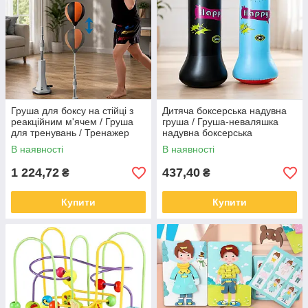
Груша для боксу на стійці з
Дитяча боксерська надувна
реакційним м'ячем / Груша
груша / Груша-неваляшка
для тренувань / Тренажер
надувна боксерська
для боксу 152см
В наявності
В наявності
1 224,72
437,40
₴
₴
Купити
Купити