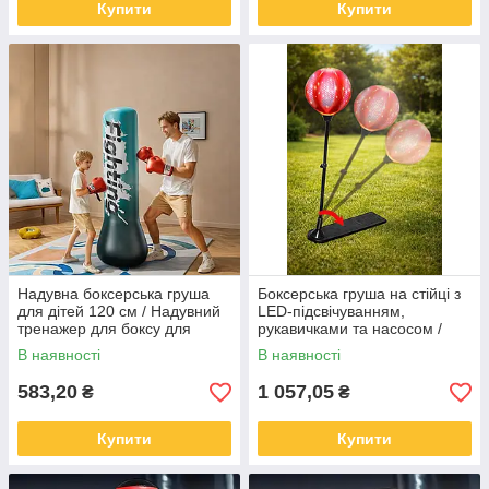
Купити
Купити
Надувна боксерська груша
Боксерська груша на стійці з
для дітей 120 см / Надувний
LED-підсвічуванням,
тренажер для боксу для
рукавичками та насосом /
підлоги
Дитячий боксерський ігровий
В наявності
В наявності
набір що світиться 107см
583,20
1 057,05
₴
₴
Купити
Купити