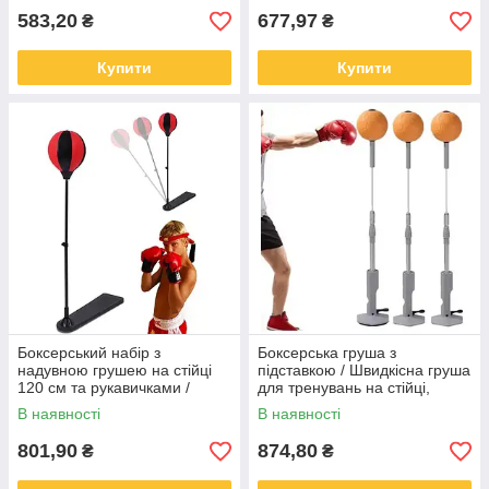
583,20
677,97
₴
₴
Купити
Купити
Боксерський набір з
Боксерська груша з
надувною грушею на стійці
підставкою / Швидкісна груша
120 см та рукавичками /
для тренувань на стійці,
Дитячий боксерський набір
боксерський м'яч
В наявності
В наявності
801,90
874,80
₴
₴