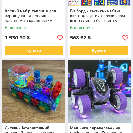
Ігровий набір теплиця для
Бізіборд - тактильна м'яка
вирощування рослин з
книга для дітей / розвиваюча
насінням та крапельним
інтерактивна бізі-книга у
поливом Home made plant
вигляді сумочки, монтессорі
В наявності
В наявності
GREEN
1 530,90
568,62
₴
₴
Купити
Купити
Дитячий інтерактивний
Машинка перевертень на
прозорий поїзд зі світлом,
радіо керуванні Tri wheeler