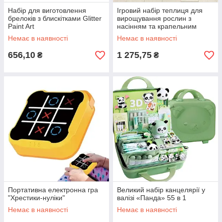
Набір для виготовлення
Ігровий набір теплиця для
брелоків з блискітками Glitter
вирощування рослин з
Paint Art
насінням та крапельним
поливом Рожевий
Немає в наявності
Немає в наявності
656,10
1 275,75
₴
₴
Портативна електронна гра
Великий набір канцелярії у
"Хрестики-нуліки"
валізі «Панда» 55 в 1
Немає в наявності
Немає в наявності