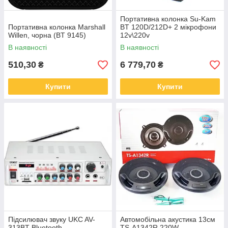
Портативна колонка Su-Kam
Портативна колонка Marshall
BT 120D/212D+ 2 мікрофони
Willen, чорна (BT 9145)
12v\220v
В наявності
В наявності
510,30
6 779,70
₴
₴
Купити
Купити
Підсилювач звуку UKC AV-
Автомобільна акустика 13см
313BT Bluetooth
TS-A1342R 220W