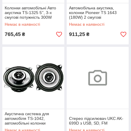
Колонки автомобільні Авто
Автомобільна акустика,
акустика TS-1325 5'', 3-х
колонки Pioneer TS 1643
смугові потужність 300W
(180W) 2 смугові
Немає в наявності
Немає в наявності
765,45
911,25
₴
₴
Акустична система для
автомобіля TS-1042,
Стерео підсилювач UKC AK-
автомобільні колонки
699D з USB, SD, FM
Немає в наявності
Немає в наявності