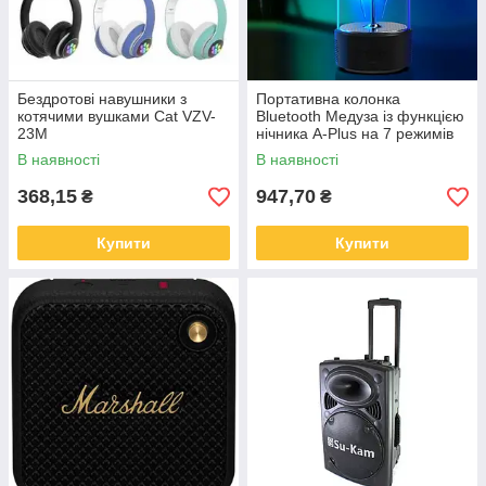
Бездротові навушники з
Портативна колонка
котячими вушками Cat VZV-
Bluetooth Медуза із функцією
23M
нічника A-Plus на 7 режимів
світла, об'ємний звук 360°
В наявності
В наявності
368,15
947,70
₴
₴
Купити
Купити