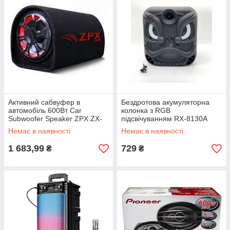
Активний сабвуфер в
Бездротова акумуляторна
автомобіль 600Вт Car
колонка з RGB
Subwoofer Speaker ZPX ZX-
підсвічуванням RX-8130A
6SUB
Немає в наявності
Немає в наявності
1 683,99
729
₴
₴