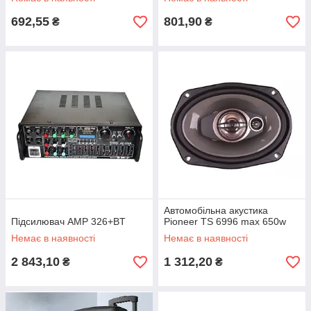
692,55
801,90
₴
₴
Автомобільна акустика
Підсилювач AMP 326+BT
Pioneer TS 6996 max 650w
Немає в наявності
Немає в наявності
2 843,10
1 312,20
₴
₴