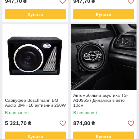
947,70
947,70
₴
₴
Купити
Купити
Автомобільна акустика TS-
Сабвуфер Boschmann BM
A1095S / Динаміки в авто
Audio BM-H10 активний 250W
10см
В наявності
В наявності
5 321,70
874,80
₴
₴
Купити
Купити