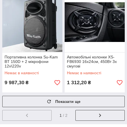
Портативна колонка Su-Kam
Автомобільні колонки XS-
BT 150D + 2 мікрофони
FB6930 16х24см, 450Вт 3х
12v\220v
смугові
Немає в наявності
Немає в наявності
9 987,30
1 312,20
₴
₴
Показати ще
1
/ 2