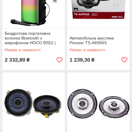
Бездротова портативна
колонка Bluetooth з
Автомобільна акустика
мікрофоном HOCO BS52 |
Pioneer TS-A6994S
TWS, BT5.0, 10Wx2, 3h
Немає в наявності
Немає в наявності
2 332,80
1 239,30
₴
₴