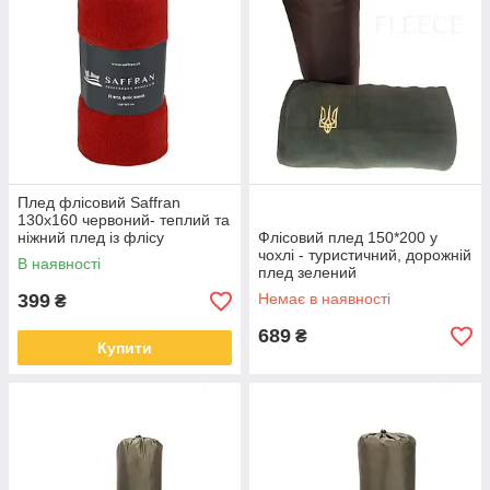
Плед флісовий Saffran
130х160 червоний- теплий та
ніжний плед із флісу
Флісовий плед 150*200 у
чохлі - туристичний, дорожній
В наявності
плед зелений
399
Немає в наявності
₴
689
₴
Купити