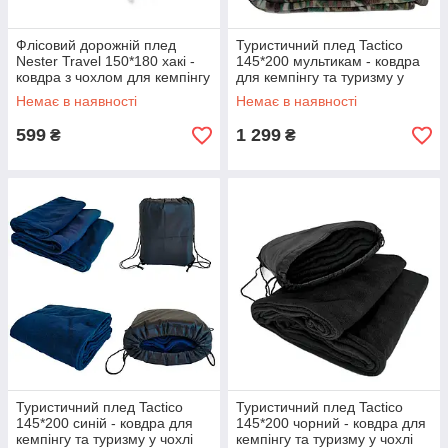
Флісовий дорожній плед
Туристичний плед Tactico
Nester Travel 150*180 хакі -
145*200 мультикам - ковдра
ковдра з чохлом для кемпінгу
для кемпінгу та туризму у
та туризму
чохлі камуфляж
Немає в наявності
Немає в наявності
599
1 299
₴
₴
Туристичний плед Tactico
Туристичний плед Tactico
145*200 синій - ковдра для
145*200 чорний - ковдра для
кемпінгу та туризму у чохлі
кемпінгу та туризму у чохлі