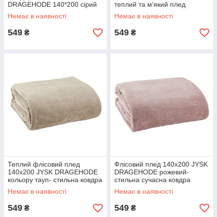
DRAGEHODE 140*200 сірий
теплий та м'який плед
відмінної якості
Немає в наявності
Немає в наявності
549
549
₴
₴
Теплий флісовий плед
Флісовий плед 140x200 JYSK
140x200 JYSK DRAGEHODE
DRAGEHODE рожевий-
кольору тауп- стильна ковдра
стильна сучасна ковдра
з сучасним відтінком
Немає в наявності
Немає в наявності
549
549
₴
₴