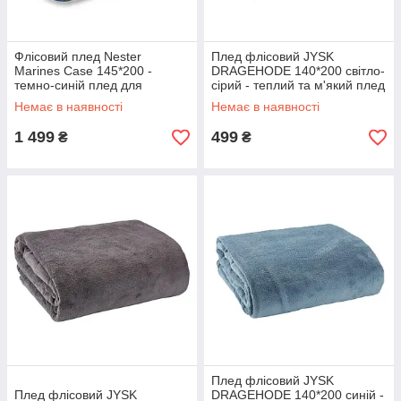
Флісовий плед Nester
Плед флісовий JYSK
Marines Case 145*200 -
DRAGEHODE 140*200 світло-
темно-синій плед для
сірий - теплий та м'який плед
військових з чохлом
відмінної якості
Немає в наявності
Немає в наявності
1 499
499
₴
₴
Плед флісовий JYSK
Плед флісовий JYSK
DRAGEHODE 140*200 синій -