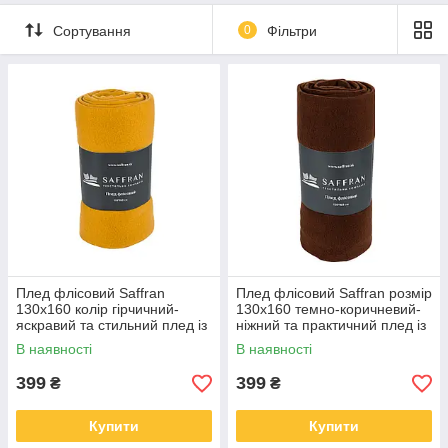
Сортування
0
Фільтри
Плед флісовий Saffran
Плед флісовий Saffran розмір
130х160 колір гірчичний-
130х160 темно-коричневий-
яскравий та стильний плед із
ніжний та практичний плед із
флісу
флісу
В наявності
В наявності
399
399
₴
₴
Купити
Купити