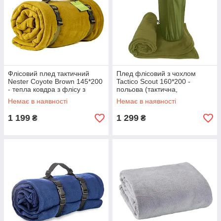
Флісовий плед тактичний
Плед флісовий з чохлом
Nester Coyote Brown 145*200
Tactico Scout 160*200 -
- тепла ковдра з флісу з
польова (тактична,
чохлом
армійська, солдатська)
Немає в наявності
Немає в наявності
ковдра олива
1 199
1 299
₴
₴