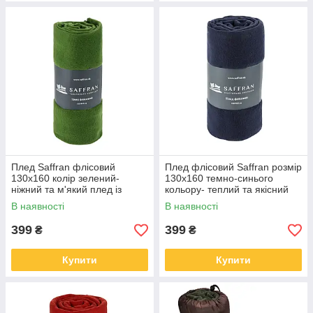
Плед Saffran флісовий
Плед флісовий Saffran розмір
130х160 колір зелений-
130х160 темно-синього
ніжний та м'який плед із
кольору- теплий та якісний
флісу
плед із флісу
В наявності
В наявності
399
399
₴
₴
Купити
Купити