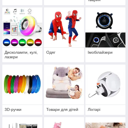
Дисколампи, кулі,
Одяг
Імобілайзери
лазери
3D-ручки
Товари для дітей
Ліхтарі