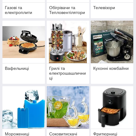
Газові та
Обігрівачи та
Телевізори
електроплити
Тепловентілятори
Вафельниці
Грилі та
Кухонні комбайни
електрошашлични
ці
Морожениці
Соковитискачі
Фритюрниці