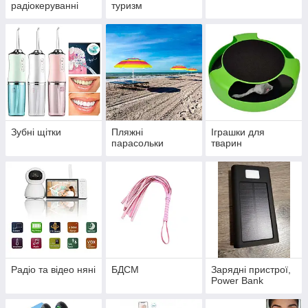
радіокеруванні
туризм
Зубні щітки
Пляжні
Іграшки для
парасольки
тварин
Радіо та відео няні
БДСМ
Зарядні пристрої,
Power Bank