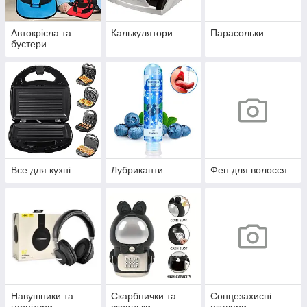
Автокрісла та
Калькулятори
Парасольки
бустери
Все для кухні
Лубриканти
Фен для волосся
Навушники та
Скарбнички та
Сонцезахисні
гарнітури
скриньки
окуляри