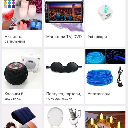
Нічникі та
Магнітоли TV, DVD
Усі товари
світильникі
Колонки й
Портупеї, гартери,
Автотовары
акустика
чокери, маски