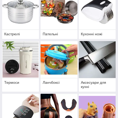
Кастрюлі
Пательні
Кухонні ножі
Термоси
Ланчбоксі
Аксесуари для
кухні