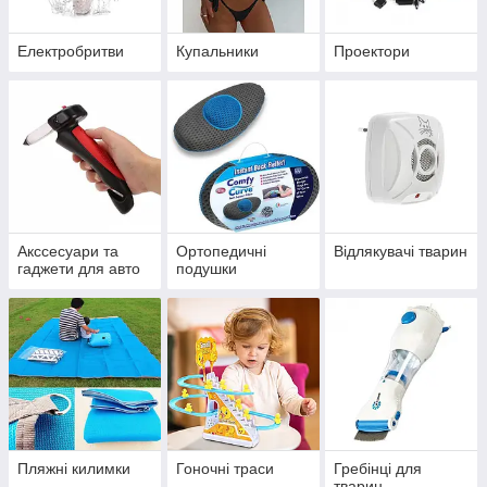
Електробритви
Купальники
Проектори
Акссесуари та
Ортопедичні
Відлякувачі тварин
гаджети для авто
подушки
Пляжні килимки
Гоночні траси
Гребінці для
тварин