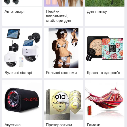
Автотоварі
Плойки,
Для пікніку
випрямлячі,
стайлери для
вкладання
волосся
Вуличні ліхтарі
Рольові костюми
Краса та здоров'я
Акустика
Презервативи
Гамаки