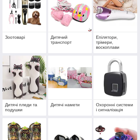
Зоотоварі
Дитячий
Епілятори,
транспорт
трімери,
воскоплави
Дитячі пледи та
Дитячі намети
Охоронні системи
подушки
і сигналізація