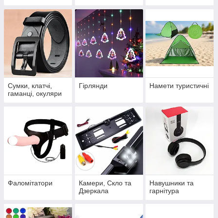
Сумки, клатчі,
Гірлянди
Намети туристичні
гаманці, окуляри
Фаломітатори
Камери, Скло та
Навушники та
Дзеркала
гарнітура