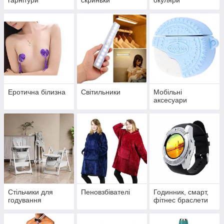
Еротична білизна
Світильники
Мобільні
аксесуари
Стільчики для
Пеновзбівателі
Годинник, смарт,
годування
фітнес браслети