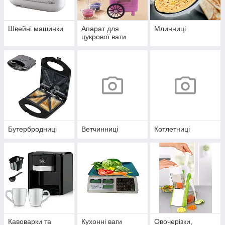
Швейні машинки
Апарат для
Млинниці
цукрової вати
Бутербродниці
Ветчинниці
Котлетниці
Кавоварки та
Кухонні ваги
Овочерізки,