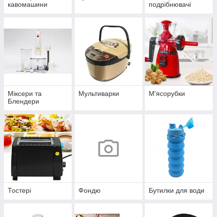
кавомашини
подрібнювачі
Міксери та
Мультиварки
М'ясорубки
Блендери
Тостері
Фондю
Бутилки для води