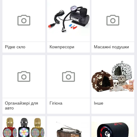
Рідке скло
Компресори
Масажні подушки
Органайзері для
Гігієна
Інше
авто