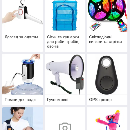
Догляд за одягом
Сітки та сушарки
Світлодіодні
для риби, грибів,
вивіски та стрічки
овочів
Помпи для води
Гучномовці
GPS-трекер