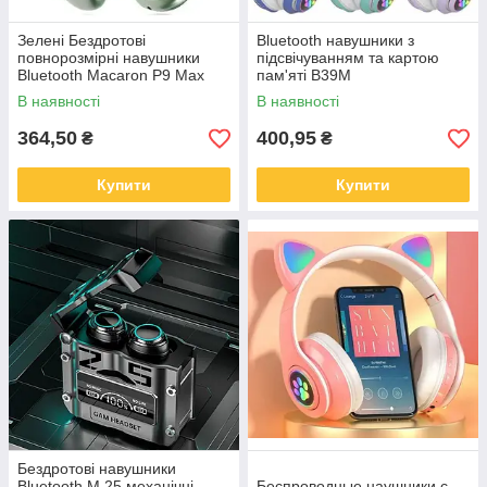
Зелені Бездротові
Bluetooth навушники з
повнорозмірні навушники
підсвічуванням та картою
Bluetooth Macaron P9 Max
пам'яті B39M
В наявності
В наявності
364,50
400,95
₴
₴
Купити
Купити
Бездротові навушники
Bluetooth M 25 механічні
Беспроводные наушники с