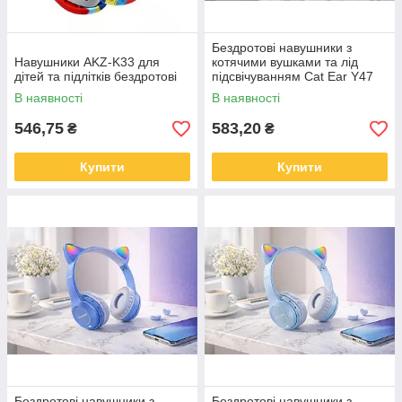
Бездротові навушники з
Навушники AKZ-K33 для
котячими вушками та лід
дітей та підлітків бездротові
підсвічуванням Cat Ear Y47
Led, Bluetooth навушники з
В наявності
В наявності
мікрофоном
546,75
583,20
₴
₴
Купити
Купити
Бездротові навушники з
Бездротові навушники з