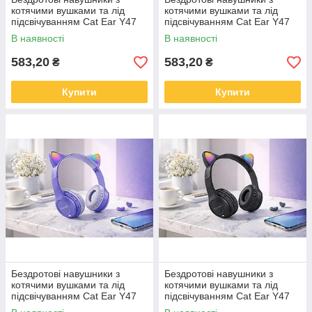
котячими вушками та лід
котячими вушками та лід
підсвічуванням Cat Ear Y47
підсвічуванням Cat Ear Y47
Led, Bluetooth навушники з
Led, Bluetooth навушники з
В наявності
В наявності
мікрофоном Синій
мікрофоном Блакитний
583,20
583,20
₴
₴
Купити
Купити
Бездротові навушники з
Бездротові навушники з
котячими вушками та лід
котячими вушками та лід
підсвічуванням Cat Ear Y47
підсвічуванням Cat Ear Y47
Led, Bluetooth навушники з
Led, Bluetooth навушники з