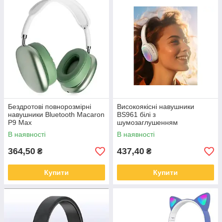
Бездротові повнорозмірні
Високоякісні навушники
навушники Bluetooth Macaron
BS961 білі з
P9 Max
шумозаглушенням
В наявності
В наявності
364,50
437,40
₴
₴
Купити
Купити