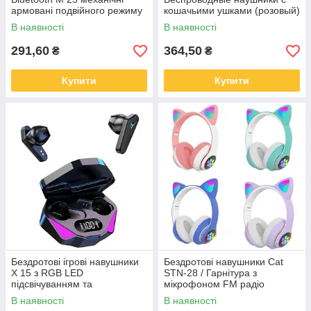
армовані подвійного режиму
кошачьими ушками (розовый)
ігрові
В наявності
В наявності
291,60
364,50
₴
₴
Купити
Купити
Бездротові ігрові навушники
Бездротові навушники Cat
X 15 з RGB LED
STN-28 / Гарнітура з
підсвічуванням та
мікрофоном FM радіо
шумоподавленим
Bluetooth
В наявності
В наявності