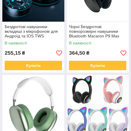
Бездротові навушники
Чорні Бездротові
вкладиші з мікрофоном для
повнорозмірні навушники
Андроїд та IOS TWS
Bluetooth Macaron P9 Max
WIRELESS (M10)
В наявності
В наявності
255,15
364,50
₴
₴
Купити
Купити