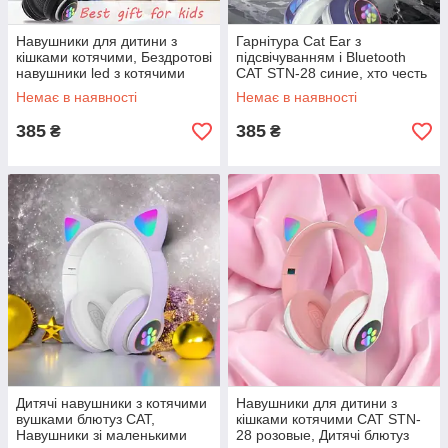
Навушники для дитини з
Гарнітура Cat Ear з
кішками котячими, Бездротові
підсвічуванням і Bluetooth
навушники led з котячими
CAT STN-28 синие, хто честь
вушками що світяться YT-93
кошачьими ушками SX-29
Немає в наявності
Немає в наявності
385
385
₴
₴
Дитячі навушники з котячими
Навушники для дитини з
вушками блютуз CAT,
кішками котячими CAT STN-
Навушники зі маленькими
28 розовые, Дитячі блютуз