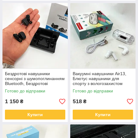
Бездротові навушники
Вакуумні навушники Air13,
сенсорні з шумопоглинанням
Блютус навушники для
Bluetooth, Бездротові
спорту з вологозахистом
bluetooth навушники QR-93
Бездротові блюз IV-11
Готово до відправки
Готово до відправки
1 150
518
₴
₴
Купити
Купити