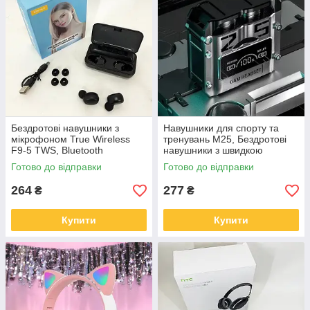
Бездротові навушники з
Навушники для спорту та
мікрофоном True Wireless
тренувань M25, Бездротові
F9-5 TWS, Bluetooth
навушники з швидкою
навушники бездротові IU-42
зарядкою для музики FK-60
Готово до відправки
Готово до відправки
264
277
₴
₴
Купити
Купити