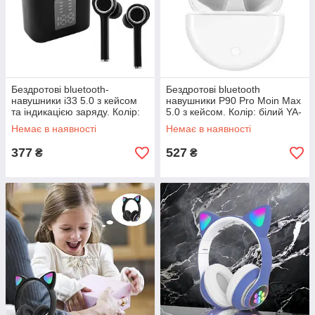
Бездротові bluetooth-
Бездротові bluetooth
навушники i33 5.0 з кейсом
навушники P90 Pro Moin Max
та індикацією заряду. Колір:
5.0 з кейсом. Колір: білий YA-
чорний JX-86
19
Немає в наявності
Немає в наявності
377
527
₴
₴