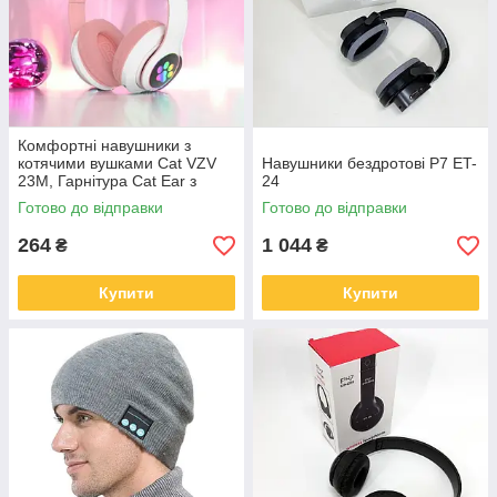
Комфортні навушники з
котячими вушками Cat VZV
Навушники бездротові P7 ET-
23M, Гарнітура Cat Ear з
24
підсвічуванням і Bluetooth IT-
Готово до відправки
Готово до відправки
60
264
1 044
₴
₴
Купити
Купити