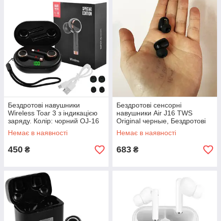
Бездротові навушники
Бездротові сенсорні
Wireless Toar 3 з індикацією
навушники Air J16 TWS
заряду. Колір: чорний OJ-16
Original черные, Бездротові
bluetooth навушники-
Немає в наявності
Немає в наявності
гарнітура BS-10
450
683
₴
₴