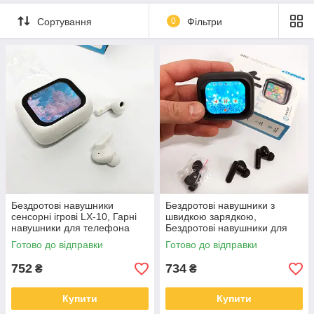
Сортування
0
Фільтри
Бездротові навушники
Бездротові навушники з
сенсорні ігрові LX-10, Гарні
швидкою зарядкою,
навушники для телефона
Бездротові навушники для
PRO для музики MU-82
смартфона мікронавушники
Готово до відправки
Готово до відправки
YR-93
752
734
₴
₴
Купити
Купити