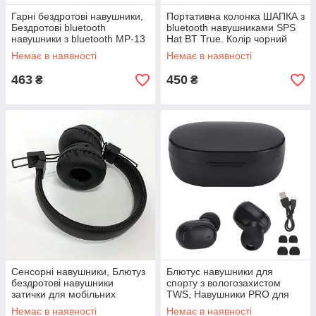
Гарні бездротові навушники,
Портативна колонка ШАПКА з
Бездротові bluetooth
bluetooth навушниками SPS
навушники з bluetooth MP-13
Hat BT True. Колір чорний
XU-86
Немає в наявності
Немає в наявності
463
450
₴
₴
Сенсорні навушники, Блютуз
Блютус навушники для
бездротові навушники
спорту з вологозахистом
затички для мобільних
TWS, Навушники PRO для
телефонів HI-72
музики з мікрофоном JH-11
Немає в наявності
Немає в наявності