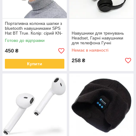
Портативна колонка шапки з
bluetooth навушниками SPS
Hat BT True. Колір: сірий KN-
Навушники для тренувань
58
Headset, Гарні навушники
Готово до відправки
для телефона Гучні
телефона HR-54
450
Немає в наявності
₴
258
₴
Купити