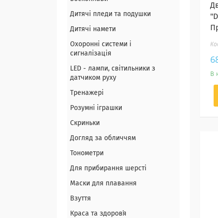
Д
Дитячі пледи та подушки
"D
П
Дитячі намети
Охоронні системи і
сигналізація
6
LED - лампи, світильники з
В 
датчиком руху
Тренажері
Розумні іграшки
Скриньки
Догляд за обличчям
Тонометри
Для прибирання шерсті
Маски для плавання
Взуття
Краса та здоровʼя