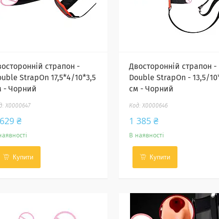
восторонній страпон -
Двосторонній страпон -
uble StrapOn 17,5*4/10*3,5
Double StrapOn - 13,5/10
м - Чорний
см - Чорний
X0000647
X0000646
 629 ₴
1 385 ₴
наявності
В наявності
Купити
Купити