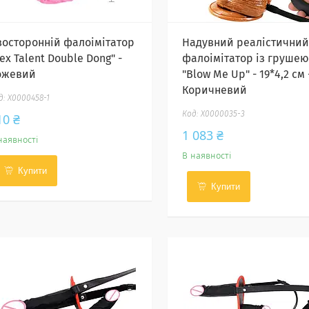
восторонній фалоімітатор
Надувний реалістичний
ex Talent Double Dong" -
фалоімітатор із грушею
ожевий
"Blow Me Up" - 19*4,2 см 
Коричневий
X0000458-1
X0000035-3
10 ₴
1 083 ₴
наявності
В наявності
Купити
Купити