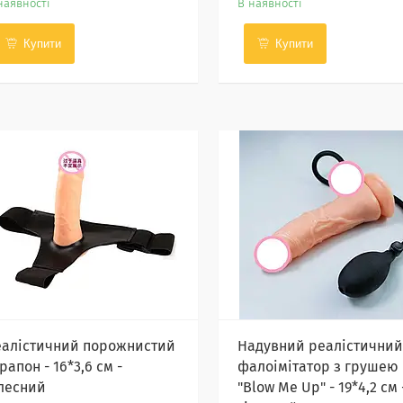
наявності
В наявності
Купити
Купити
еалістичний порожнистий
Надувний реалістичний
рапон - 16*3,6 см -
фалоімітатор з грушею
ілесний
"Blow Me Up" - 19*4,2 см 