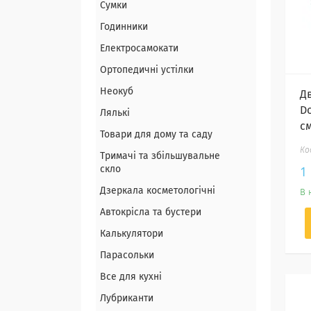
Сумки
Годинники
Електросамокати
Ортопедичні устілки
Неокуб
Д
Do
Лялькі
с
Товари для дому та саду
Тримачі та збільшувальне
1
скло
Дзеркала косметологічні
В 
Автокрісла та бустери
Калькулятори
Парасольки
Все для кухні
Лубриканти