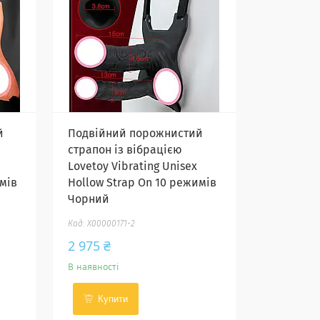
й
Подвійний порожнистий
страпон із вібрацією
Lovetoy Vibrating Unisex
мів
Hollow Strap On 10 режимів
Чорний
X00000171-2
2 975 ₴
В наявності
Купити