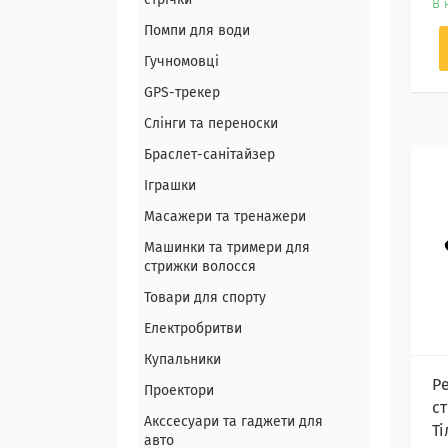
стрічки
В 
Помпи для води
Гучномовці
GPS-трекер
Слінги та переноски
Браслет-санітайзер
Іграшки
Масажери та тренажери
Машинки та тримери для
стрижки волосся
Товари для спорту
Електробритви
Купальники
Р
Проектори
ст
Акссесуари та гаджети для
Т
авто