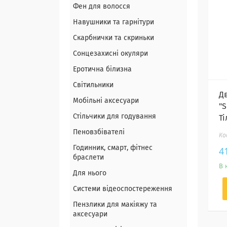
Фен для волосся
Навушники та гарнітури
Скарбнички та скриньки
Сонцезахисні окуляри
Еротична білизна
Світильники
Д
Мобільні аксесуари
"S
Стільчики для годування
Т
Пеновзбівателі
Годинник, смарт, фітнес
4
браслети
В 
Для нього
Системи відеоспостереження
Пензлики для макіяжу та
аксесуари