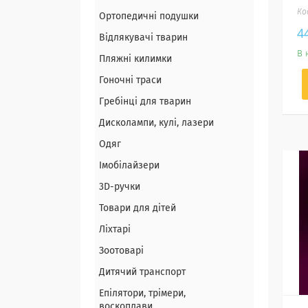
Ортопедичні подушки
4
Відлякувачі тварин
В 
Пляжні килимки
Гоночні траси
Гребінці для тварин
Дисколампи, кулі, лазери
Одяг
Імобілайзери
3D-ручки
Товари для дітей
Ліхтарі
Зоотоварі
Дитячий транспорт
Епілятори, трімери,
воскоплави