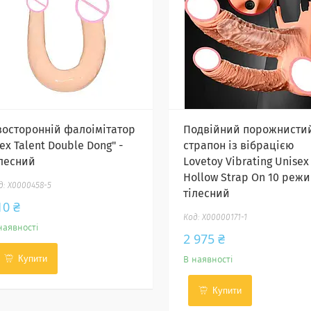
восторонній фалоімітатор
Подвійний порожнисти
ex Talent Double Dong" -
страпон із вібрацією
ілесний
Lovetoy Vibrating Unisex
Hollow Strap On 10 режи
X0000458-5
тілесний
10 ₴
X00000171-1
наявності
2 975 ₴
Купити
В наявності
Купити