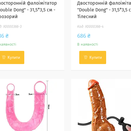
восторонній фалоімітатор
Двосторонній фалоіміт
ouble Dong" - 31,5*3,5 см -
"Double Dong" - 31,5*3,5 с
розорий
Тілесний
X0000366-3
X0000366-4
86 ₴
686 ₴
наявності
В наявності
Купити
Купити