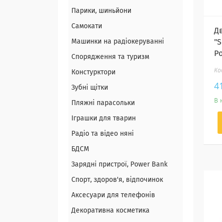
Парики, шиньйони
Самокати
Д
Машинки на радіокеруванні
"S
Р
Спорядження та туризм
Констурктори
4
Зубні щітки
В 
Пляжні парасольки
Іграшки для тварин
Радіо та відео няні
БДСМ
Зарядні пристрої, Power Bank
Спорт, здоров'я, відпочинок
Аксесуари для телефонів
Декоративна косметика