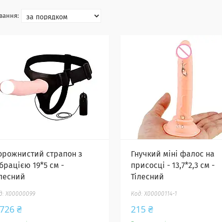
орожнистий страпон з
Гнучкий міні фалос на
брацією 19*5 см -
присосці - 13,7*2,3 см -
ілесний
Тілесний
X00000099
X00000114-1
 726 ₴
215 ₴