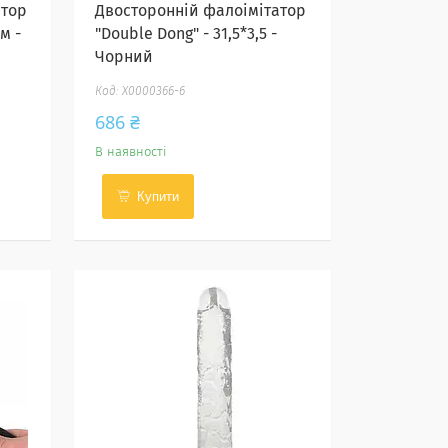
атор
Двосторонній фалоімітатор
м -
"Double Dong" - 31,5*3,5 -
Чорний
X0000366-6
686 ₴
В наявності
Купити