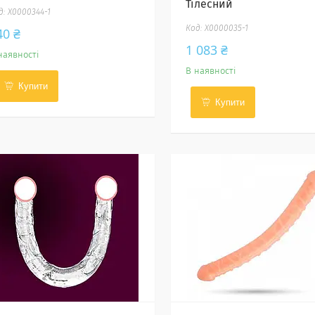
Тілесний
X0000344-1
X0000035-1
40 ₴
1 083 ₴
наявності
В наявності
Купити
Купити