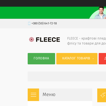
+380 (50) 641-72-18
FLEECE - крафтові плед
флісу та товари для д
ГОЛОВНА
КАТАЛОГ ТОВАРІВ