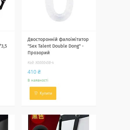
Двосторонній фалоімітатор
*3,5
"Sex Talent Double Dong" -
Прозорий
X0000458-4
410 ₴
В наявності
Купити