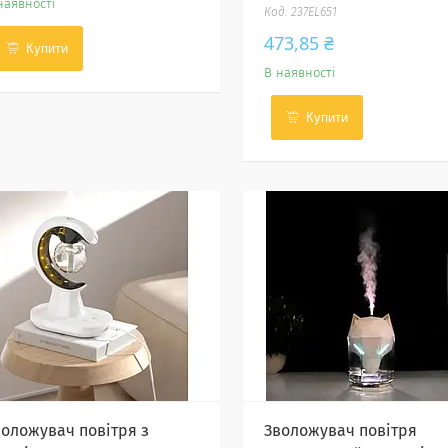
наявності
237EL651
473,85 ₴
Купити
В наявності
Купити
воложувач повітря з
Зволожувач повітря