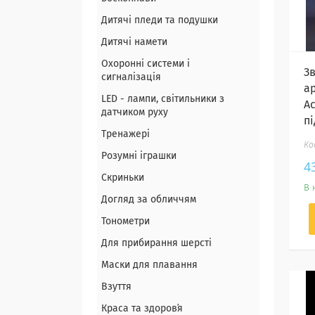
Дитячі пледи та подушки
Дитячі намети
Охоронні системи і
З
сигналізація
а
LED - лампи, світильники з
А
датчиком руху
п
Тренажері
Розумні іграшки
4
Скриньки
В 
Догляд за обличчям
Тонометри
Для прибирання шерсті
Маски для плавання
Взуття
Краса та здоровʼя