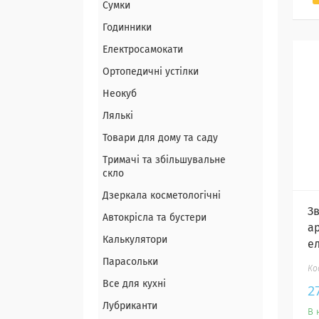
Сумки
Годинники
Електросамокати
Ортопедичні устілки
Неокуб
Лялькі
Товари для дому та саду
Тримачі та збільшувальне
скло
Дзеркала косметологічні
З
Автокрісла та бустери
а
Калькулятори
е
Парасольки
Все для кухні
2
Лубриканти
В 