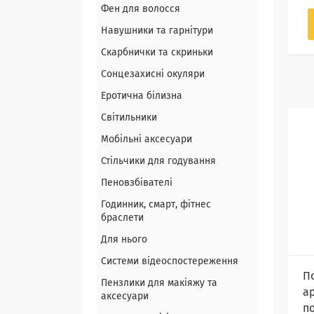
Фен для волосся
Навушники та гарнітури
Скарбнички та скриньки
Сонцезахисні окуляри
Еротична білизна
Світильники
Мобільні аксесуари
Стільчики для годування
Пеновзбівателі
Годинник, смарт, фітнес
браслети
Для нього
Системи відеоспостереження
П
Пензлики для макіяжу та
а
аксесуари
п