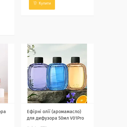
Купити
ора
Ефірні олії (аромамасло)
для дифузора 50мл V01Pro