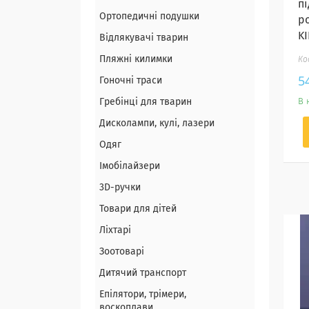
п
Ортопедичні подушки
р
KI
Відлякувачі тварин
Пляжні килимки
5
Гоночні траси
Гребінці для тварин
В 
Дисколампи, кулі, лазери
Одяг
Імобілайзери
3D-ручки
Товари для дітей
Ліхтарі
Зоотоварі
Дитячий транспорт
Епілятори, трімери,
воскоплави