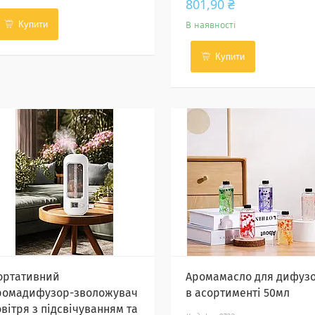
801,90 ₴
Купити
В наявності
Купити
ортативний
Аромамасло для дифуз
ромадифузор-зволожувач
в асортименті 50мл
овітря з підсвічуванням та