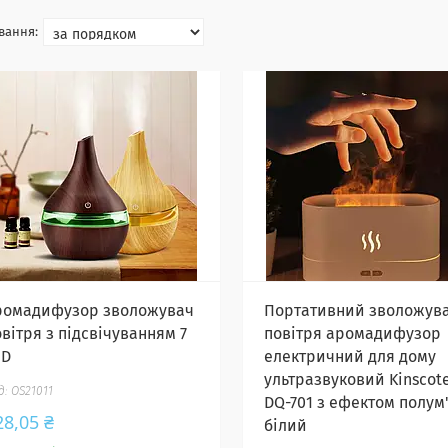
ромадифузор зволожувач
Портативний зволожув
вітря з підсвічуванням 7
повітря аромадифузор
ED
електричний для дому
ультразвуковий Kinscot
OS21011
DQ-701 з ефектом полум
28,05 ₴
білий