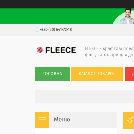
+380 (50) 641-72-18
FLEECE - крафтові плед
флісу та товари для д
ГОЛОВНА
КАТАЛОГ ТОВАРІВ