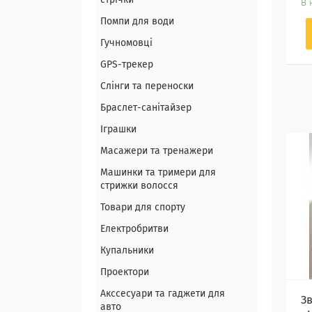
стрічки
В 
Помпи для води
Гучномовці
GPS-трекер
Слінги та переноски
Браслет-санітайзер
Іграшки
Масажери та тренажери
Машинки та тримери для
стрижки волосся
Товари для спорту
Електробритви
Купальники
Проектори
Акссесуари та гаджети для
З
авто