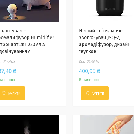
воложувач –
Нічний світильник-
ромадифузор Humidifier
зволожувач JSQ-2,
стронавт 2в1 220мл з
аромадіфузор, дизайн
ідсвічуванням
"вулкан"
2128573
2128569
37,40 ₴
400,95 ₴
наявності
В наявності
Купити
Купити