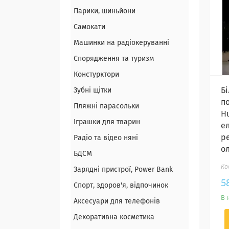
Парики, шиньйони
Самокати
Машинки на радіокеруванні
Спорядження та туризм
Констурктори
Б
Зубні щітки
п
Пляжні парасольки
H
Іграшки для тварин
е
р
Радіо та відео няні
ол
БДСМ
Зарядні пристрої, Power Bank
5
Спорт, здоров'я, відпочинок
В 
Аксесуари для телефонів
Декоративна косметика