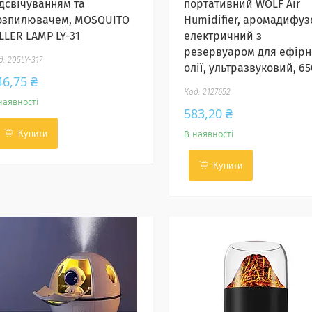
ідсвічуванням та
портативний WOLF Air
озпилювачем, MOSQUITO
Humidifier, аромадифуз
LLER LAMP LY-31
електричний з
резервуаром для ефірн
205LY-317
олії, ультразвуковий, 65
46,75 ₴
2127652
наявності
583,20 ₴
Купити
В наявності
Купити