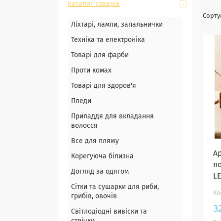
Каталог товарів
Ліхтарі, лампи, запальнички
Техніка та електроніка
Товарі для фарби
Проти комах
Товарі для здоров'я
Пледи
Приладдя для вкладання
волосся
Все для пляжу
А
Корегуюча білизна
по
Догляд за одягом
L
Сітки та сушарки для риби,
грибів, овочів
3
Світлодіодні вивіски та