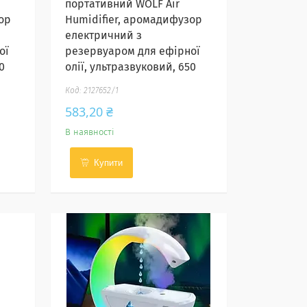
портативний WOLF Air
ор
Humidifier, аромадифузор
електричний з
ої
резервуаром для ефірної
0
олії, ультразвуковий, 650
2127652/1
583,20 ₴
В наявності
Купити