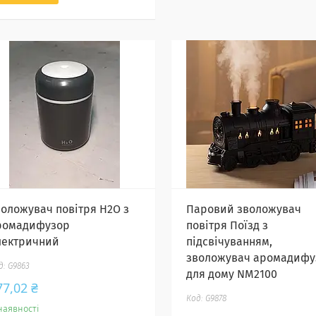
воложувач повітря H2O з
Паровий зволожувач
ромадифузор
повітря Поїзд з
лектричний
підсвічуванням,
зволожувач аромадифу
G9863
для дому NM2100
77,02 ₴
G9878
наявності