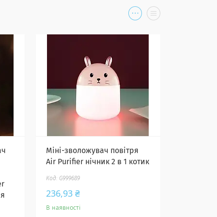
ач
Міні-зволожувач повітря
Air Purifier нічник 2 в 1 котик
G999689
er
236,93 ₴
'я
В наявності