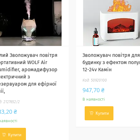
ілий Зволожувач повітря
Зволожувач повітря для
ортативний WOLF Air
будинку з ефектом полу
umidifier, аромадифузор
12-24v Камін
лектричний з
50920100
езервуаром для ефірної
947,70 ₴
ії,
В наявності
2127652/2
83,20 ₴
Купити
наявності
Купити