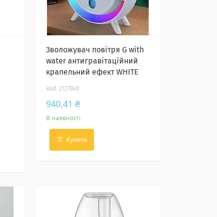
Зволожувач повітря G with
water антигравітаційний
крапельний ефект WHITE
2127849
940,41 ₴
В наявності
Купити