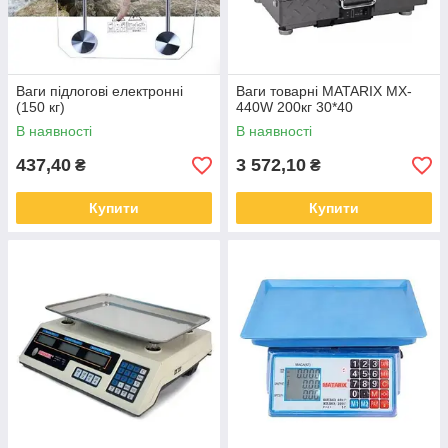
Ваги підлогові електронні
Ваги товарні MATARIX MX-
(150 кг)
440W 200кг 30*40
В наявності
В наявності
437,40
3 572,10
₴
₴
Купити
Купити