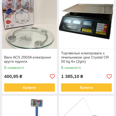
Торгівельні електроваги з
Ваги ACS 2003A електронні
лічильником ціни Crystal CR
круглі підлоги.
50 kg 6v (2gm)
В наявності
В наявності
400,95
1 385,10
₴
₴
Купити
Купити