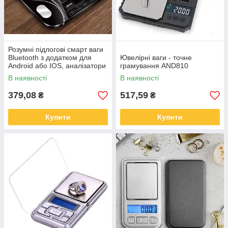
Розумні підлогові смарт ваги
Bluetooth з додатком для
Ювелірні ваги - точне
Android або IOS, аналізатори
грамування AND810
жиру
В наявності
В наявності
379,08
517,59
₴
₴
Купити
Купити