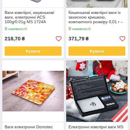
Ваги ювелірні, кишенькові
Кишенькові ювелірні ваги із
ваги, електронні ACS
захисною кришкою,
100g/0.01g MS 1724A
компактного розміру 0,01 г –
Domotec
200 г
В наявності
В наявності
218,70
371,79
₴
₴
Купити
Купити
Ваги електронні Domotec
Електронні ювелірні ваги MS