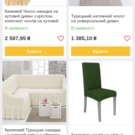
Бежевий Чохол накидка на
кутовий диван з кріслом,
Турецький натяжний чохол
комплект чохлів на кутовий
на універсальний диван
диван та крісло з оборкою
В наявності
В наявності
Туреччина
2 587,95
1 385,10
₴
₴
Купити
Купити
Кремовий Турецька накидка
на кутовий диван з оборкою,
Комплект чохлів на стільці