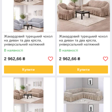
Жакардовий турецький чохол
Жакардовий турецький чохол
на диван та два крісла,
на диван та два крісла,
універсальний натяжний
універсальний натяжний
чохол, накидка на диван
чохол, накидка на диван
В наявності
В наявності
Бежевий
2 962,66
2 962,66
₴
₴
Купити
Купити