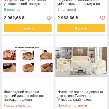
універсальний, накидка на
універсальний, накидка на
диван
диван Бежевий
В наявності
В наявності
2 962,66
2 962,66
₴
₴
Купити
Купити
Шоколадний чохол на
Натяжний чохол на диван та
кутовий диван з оборкою,
два крісла Туреччина,
накидка на диван
Універсальний чохол,
накидка на диван
Немає в наявності
Немає в наявності