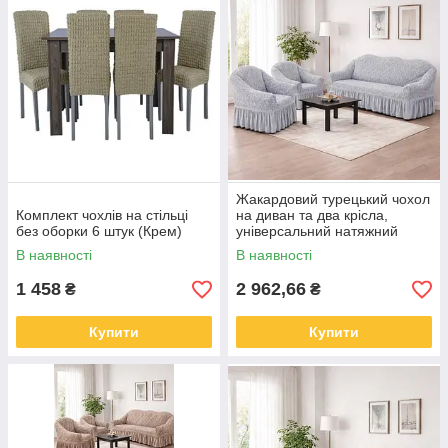
Жакардовий турецький чохол
Комплект чохлів на стільці
на диван та два крісла,
без оборки 6 штук (Крем)
універсальний натяжний
чохол, накидка на диван
В наявності
В наявності
Сірий
1 458
2 962,66
₴
₴
Купити
Купити