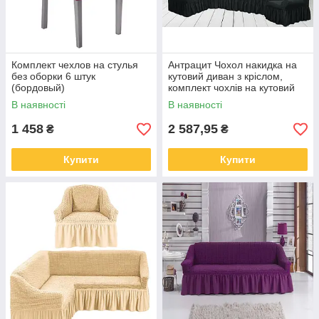
Комплект чехлов на стулья
Антрацит Чохол накидка на
без оборки 6 штук
кутовий диван з кріслом,
(бордовый)
комплект чохлів на кутовий
диван та крісло з оборкою
В наявності
В наявності
Туреччина
1 458
2 587,95
₴
₴
Купити
Купити