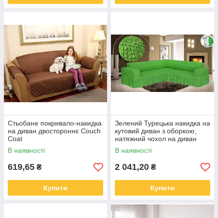
Стьобане покривало-накидка
Зелений Турецька накидка на
на диван двостороннє Couch
кутовий диван з оборкою,
Coat
натяжний чохол на диван
В наявності
В наявності
619,65
2 041,20
₴
₴
Купити
Купити