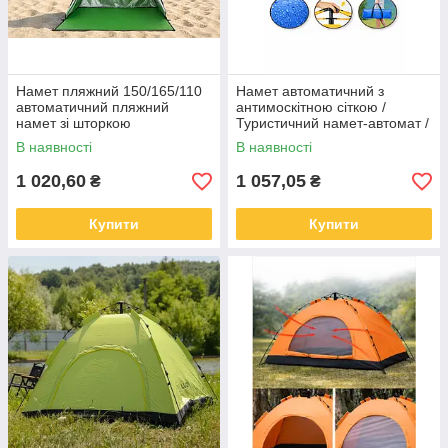
Намет пляжний 150/165/110
Намет автоматичний з
автоматичний пляжний
антимоскітною сіткою /
намет зі шторкою
Туристичний намет-автомат /
Намет для кемпінгу 2-місний
В наявності
В наявності
200х150см Синій
1 020,60
1 057,05
₴
₴
Купити
Купити