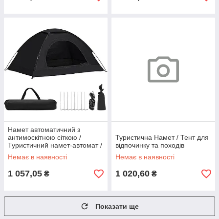
Намет автоматичний з
антимоскітною сіткою /
Туристична Намет / Тент для
Туристичний намет-автомат /
відпочинку та походів
Намет для кемпінгу 2-місний
Немає в наявності
Немає в наявності
200х150см Чорний
1 057,05
1 020,60
₴
₴
Показати ще