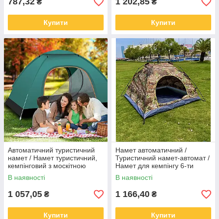
787,32
1 202,85
₴
₴
Купити
Купити
Автоматичний туристичний
Намет автоматичний /
намет / Намет туристичний,
Туристичний намет-автомат /
кемпінговий з москітною
Намет для кемпінгу 6-ти
сіткою 3-х місний
місний 200х250см Камуфляж
В наявності
В наявності
200х150х120см
1 057,05
1 166,40
₴
₴
Купити
Купити