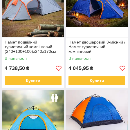
Намет подвійний
Намет двошаровий 3-місний /
туристичний кемпінговий
Намет туристичний
(240+130+100)х240х170см
кемпінговий
Блакитний
(215+100+90)х215х170см
В наявності
В наявності
4 738,50
4 045,95
₴
₴
Купити
Купити