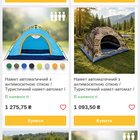
Намет автоматичний з
Намет автоматичний з
антимоскітною сіткою /
антимоскітною сіткою /
Туристичний намет-автомат /
Туристичний намет-автомат /
Намет для кемпінгу 4-місний
Намет для кемпінгу 4-місний
В наявності
В наявності
200х200см
200х200см Камуфляж
1 275,75
1 093,50
₴
₴
Купити
Купити