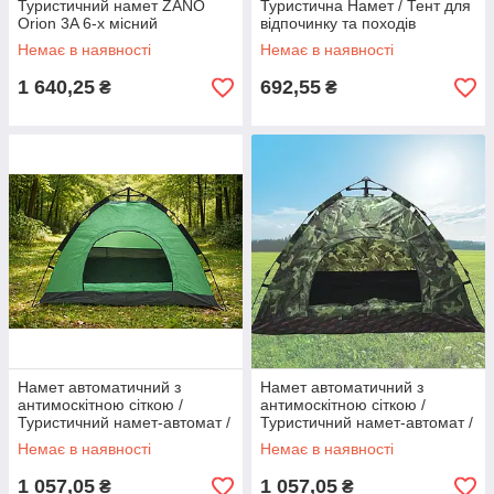
Туристичний намет ZANO
Туристична Намет / Тент для
Orion 3A 6-х місний
відпочинку та походів
Немає в наявності
Немає в наявності
1 640,25
692,55
₴
₴
Намет автоматичний з
Намет автоматичний з
антимоскітною сіткою /
антимоскітною сіткою /
Туристичний намет-автомат /
Туристичний намет-автомат /
Намет для кемпінгу 2-місний
Намет для кемпінгу 2-місний
Немає в наявності
Немає в наявності
200х150см Зелений
200х150см Камуфляж
1 057,05
1 057,05
₴
₴