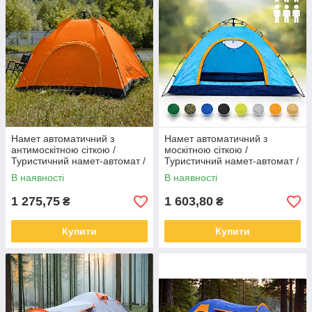
Намет автоматичний з
Намет автоматичний з
антимоскітною сіткою /
москітною сіткою /
Туристичний намет-автомат /
Туристичний намет-автомат /
Намет для кемпінгу 4-місний
Намет для кемпінгу 6-ти
В наявності
В наявності
200х200см Помаранчевий
місний 200х250см
1 275,75
1 603,80
₴
₴
Купити
Купити