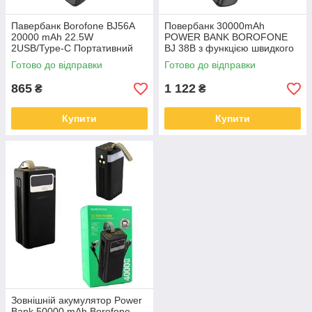
Павербанк Borofone BJ56A
Повербанк 30000mAh
20000 mAh 22.5W
POWER BANK BOROFONE
2USB/Type-C Портативний
BJ 38B з функцією швидкого
зовнішній акумулятор
заряджання SN-58
Готово до відправки
Готово до відправки
PowerBank KM-55
865
1 122
₴
₴
Купити
Купити
Зовнішній акумулятор Power
Bank 50000 mAh Borofone