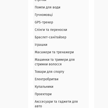
стрічки
Помпи для води
Гучномовці
GPS-трекер
Слінги та переноски
Браслет-санітайзер
Іграшки
Масажери та тренажери
Машинки та тримери для
стрижки волосся
Товари для спорту
Електробритви
Купальники
Проектори
Акссесуари та гаджети для
авто