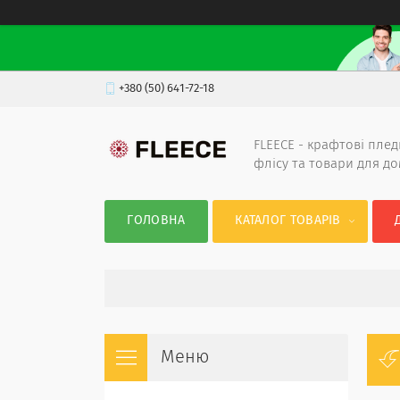
+380 (50) 641-72-18
FLEECE - крафтові плед
флісу та товари для д
ГОЛОВНА
КАТАЛОГ ТОВАРІВ