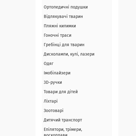
Ортопедичні подушки
Відлякувачі тварин
Пляжні килимки
Гоночні траси
Гребінці для тварин
Дисколампи, кулі, лазери
Одяг
Імобілайзери
3D-ручки
Товари для дітей
Ліхтарі
Зоотоварі
Дитячий транспорт
Епілятори, трімери,
воскоплави