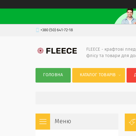
+380 (50) 641-72-18
FLEECE - крафтові плед
флісу та товари для д
ГОЛОВНА
КАТАЛОГ ТОВАРІВ