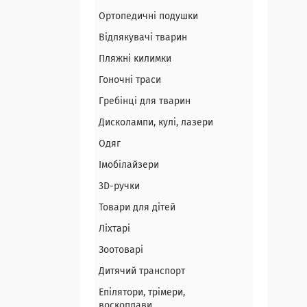
Ортопедичні подушки
Відлякувачі тварин
Пляжні килимки
Гоночні траси
Гребінці для тварин
Дисколампи, кулі, лазери
Одяг
Імобілайзери
3D-ручки
Товари для дітей
Ліхтарі
Зоотоварі
Дитячий транспорт
Епілятори, трімери,
воскоплави