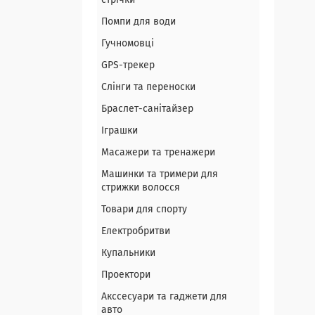
стрічки
Помпи для води
Гучномовці
GPS-трекер
Слінги та переноски
Браслет-санітайзер
Іграшки
Масажери та тренажери
Машинки та тримери для
стрижки волосся
Товари для спорту
Електробритви
Купальники
Проектори
Акссесуари та гаджети для
авто