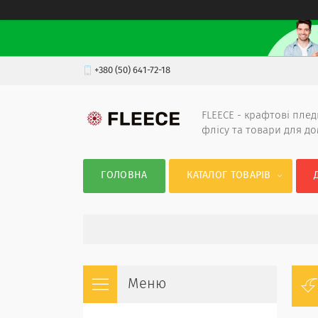
+380 (50) 641-72-18
FLEECE - крафтові плед
флісу та товари для д
ГОЛОВНА
КАТАЛОГ ТОВАРІВ