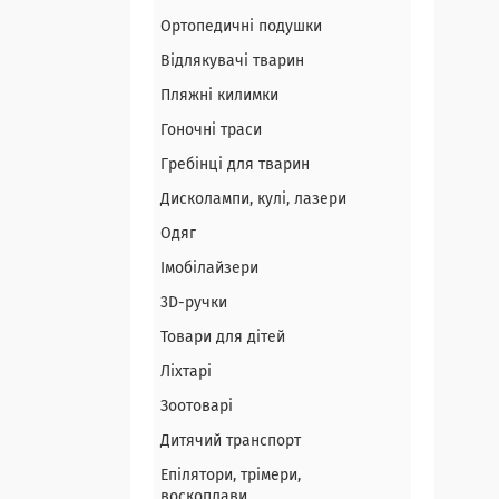
Ортопедичні подушки
Відлякувачі тварин
Пляжні килимки
Гоночні траси
Гребінці для тварин
Дисколампи, кулі, лазери
Одяг
Імобілайзери
3D-ручки
Товари для дітей
Ліхтарі
Зоотоварі
Дитячий транспорт
Епілятори, трімери,
воскоплави