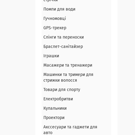
стрічки
Помпи для води
Гучномовці
GPS-трекер
Слінги та переноски
Браслет-санітайзер
Іграшки
Масажери та тренажери
Машинки та тримери для
стрижки волосся
Товари для спорту
Електробритви
Купальники
Проектори
Акссесуари та гаджети для
авто