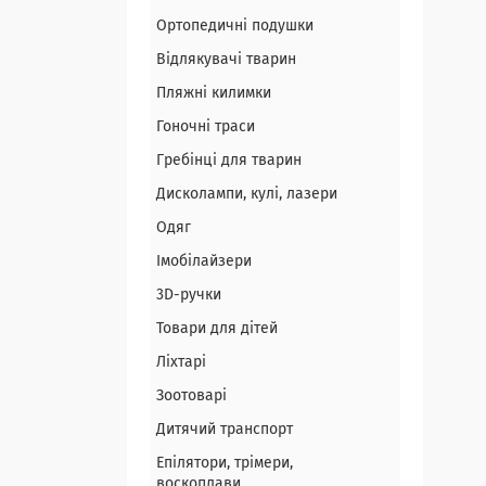
Ортопедичні подушки
Відлякувачі тварин
Пляжні килимки
Гоночні траси
Гребінці для тварин
Дисколампи, кулі, лазери
Одяг
Імобілайзери
3D-ручки
Товари для дітей
Ліхтарі
Зоотоварі
Дитячий транспорт
Епілятори, трімери,
воскоплави