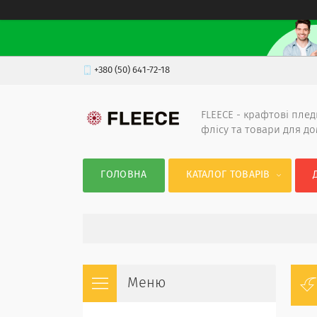
+380 (50) 641-72-18
FLEECE - крафтові плед
флісу та товари для д
ГОЛОВНА
КАТАЛОГ ТОВАРІВ