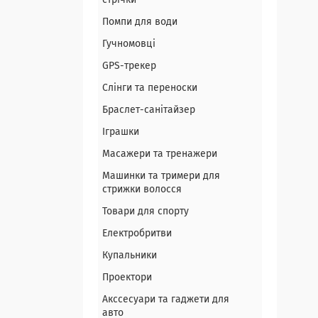
стрічки
Помпи для води
Гучномовці
GPS-трекер
Слінги та переноски
Браслет-санітайзер
Іграшки
Масажери та тренажери
Машинки та тримери для
стрижки волосся
Товари для спорту
Електробритви
Купальники
Проектори
Акссесуари та гаджети для
авто