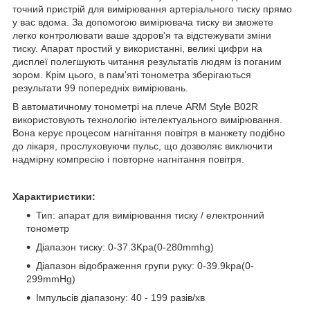
точний пристрій для вимірювання артеріального тиску прямо
у вас вдома. За допомогою вимірювача тиску ви зможете
легко контролювати ваше здоров'я та відстежувати зміни
тиску. Апарат простий у використанні, великі цифри на
дисплеї полегшують читання результатів людям із поганим
зором. Крім цього, в пам'яті тонометра зберігаються
результати 99 попередніх вимірювань.
В автоматичному тонометрі на плече ARM Style B02R
використовують технологію інтелектуального вимірювання.
Вона керує процесом нагнітання повітря в манжету подібно
до лікаря, прослуховуючи пульс, що дозволяє виключити
надмірну компресію і повторне нагнітання повітря.
Характиристики:
Тип: апарат для вимірювання тиску / електронний
тонометр
Діапазон тиску: 0-37.3Kpa(0-280mmhg)
Діапазон відображення групи руку: 0-39.9kpa(0-
299mmHg)
Імпульсів діапазону: 40 - 199 разів/хв