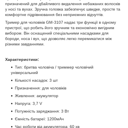
призначений для дбайливого видалення небажаних волосків
у носі та вухах. Зручна головка забезпечує швидке, просте та
комфортне підрівнювання без неприємних відчуттів.
Тример для чоловіків GM-3107 надає три функції в одному
пристрої, що робить його зручним та економічно вигідним
вибором. Він оснащений спеціальними насадками для
бороди, носа і вух, що дозволяє легко перемикатися між
різними завданнями.
Характеристики:
Тип: бритва чоловіча / триммер чоловічий
універсальний
Кількості насадок: 3 шт
Призначення: для чоловіків
Живлення: акумулятор
Напруга: 3,7 V
Потужність заряджання: 3 Вт
Ємність батареї: 1200мАч
Час роботи від акумулятора: 60 хв