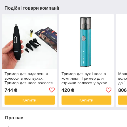
Подібні товари компанії
Тример для видалення
Тример для вух і носа в
Маш
волосся в носі вухах,
комплекті, Тример для
воло
Тример для носа волосся
стрижки волосся у вухах
до 1
бритва носа і скронь WB-
носа на акумуляторі VE-
носа
744
420
806
₴
₴
91
83
SH-
Купити
Купити
Про нас