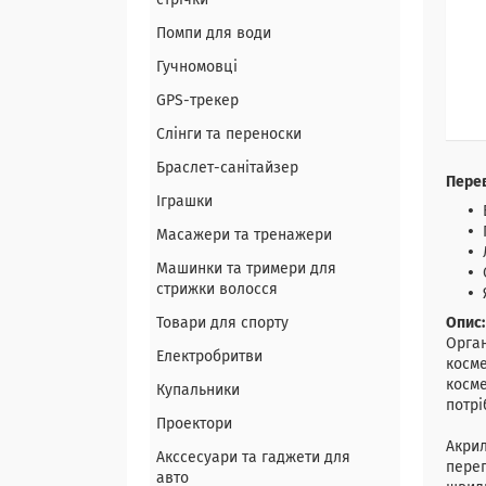
стрічки
Помпи для води
Гучномовці
GPS-трекер
Слінги та переноски
Браслет-санітайзер
Перев
Іграшки
Масажери та тренажери
Машинки та тримери для
стрижки волосся
Товари для спорту
Опис:
Орган
Електробритви
косме
косме
Купальники
потрі
Проектори
Акрил
Акссесуари та гаджети для
перег
авто