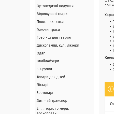
швидк
пошк
Ортопедичні подушки
Відлякувачі тварин
Хара
Пляжні килимки
Гоночні траси
Гребінці для тварин
Дисколампи, кулі, лазери
Одяг
Комп
Імобілайзери
3D-ручки
Товари для дітей
Ліхтарі
Зоотоварі
Дитячий транспорт
О
Епілятори, трімери,
воскоплави