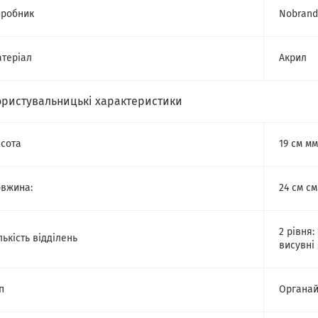
робник
Nobrand
теріал
Акрил
ористувальницькі характеристики
сота
19 см мм
вжина:
24 см см
2 рівня:
лькість відділень
висувні
п
Органай