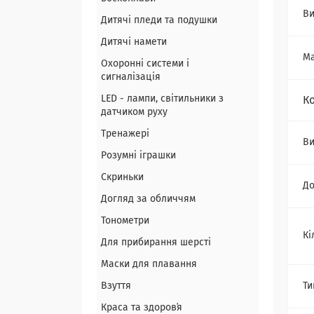
Ви
Дитячі пледи та подушки
Дитячі намети
Ма
Охоронні системи і
сигналізація
LED - лампи, світильники з
К
датчиком руху
Тренажері
Ви
Розумні іграшки
Скриньки
До
Догляд за обличчям
Тонометри
Кі
Для прибирання шерсті
Маски для плавання
Взуття
Ти
Краса та здоровʼя