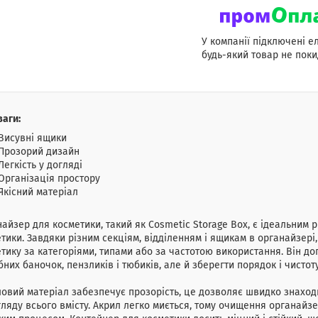
У компанії підключені е
будь-який товар не поки
аги:
Висувні ящики
Прозорий дизайн
Легкість у догляді
Організація простору
Якісний матеріал
айзер для косметики, такий як Cosmetic Storage Box, є ідеальним 
тики. Завдяки різним секціям, відділенням і ящикам в органайзер
тику за категоріями, типами або за частотою використання. Він д
бних баночок, пензликів і тюбиків, але й зберегти порядок і чистот
овий матеріал забезпечує прозорість, це дозволяє швидко знаходи
ляду всього вмісту. Акрил легко миється, тому очищення органайзер