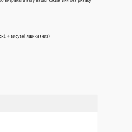
об витримати вагу вашої косметики без ризику
рх), 4 висувні ящики (низ)