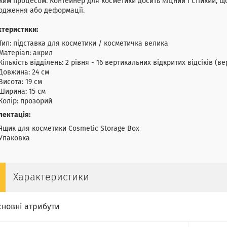
им процесом. Контейнер для косметики досить міцний і стійкий, щ
одження або деформації.
ктеристики:
Тип: підставка для косметики / косметичка велика
Матеріал: акрил
Кількість відділень: 2 рівня - 16 вертикальних відкритих відсіків (ве
Довжина: 24 см
Висота: 19 см
Ширина: 15 см
Колір: прозорий
лектація:
Ящик для косметики Cosmetic Storage Box
Упаковка
Характеристики
сновні атрибути