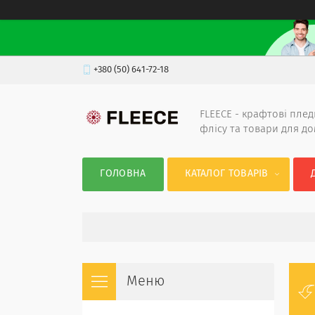
+380 (50) 641-72-18
FLEECE - крафтові плед
флісу та товари для д
ГОЛОВНА
КАТАЛОГ ТОВАРІВ