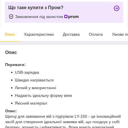
Що таке купити з Пром?
Замовлення під захистом
Опис
Характеристики
Доставка
Оплата
Умови п
Опис
Переваги:
USB-зарядка
Швидко нагрівається
Легкий у використанні
Надають ідеальну форму віям
Якісний матеріал
Опис:
Щипці для завивання вій з підігрівом LY-150 - це інноваційний
засіб для створення ідеальної завивки вій, що поєднує у собі
безпеку, зручність і ефективність. Вони мають компактний