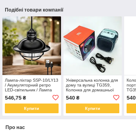
Подібні товари компанії
Лампа-ліхтар SSP-10/LY13
Універсальна колонка для
Коло
/ Акумуляторний ретро
дому та вулиці TG359,
порт
LED-світильник / Лампа
Колонка для домашньої
TG35
для кемпінгу з USB-
вечірки Блютуз пляжу CV-
AUX 
546,75
540
540
₴
₴
зарядкою
71
Купити
Купити
Про нас