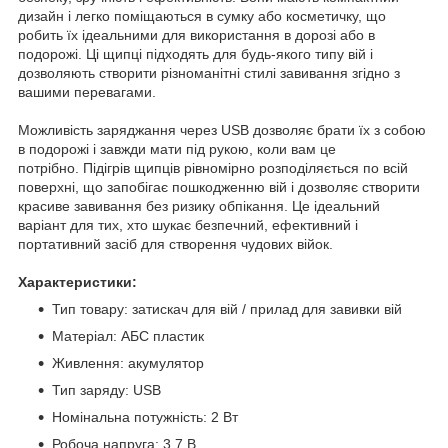
дизайн і легко поміщаються в сумку або косметичку, що
робить їх ідеальними для використання в дорозі або в
подорожі. Ці щипці підходять для будь-якого типу вій і
дозволяють створити різноманітні стилі завивання згідно з
вашими перевагами.
Можливість заряджання через USB дозволяє брати їх з собою
в подорожі і завжди мати під рукою, коли вам це
потрібно. Підігрів щипців рівномірно розподіляється по всій
поверхні, що запобігає пошкодженню вій і дозволяє створити
красиве завивання без ризику обпікання. Це ідеальний
варіант для тих, хто шукає безпечний, ефективний і
портативний засіб для створення чудових війок.
Характеристики:
Тип товару: затискач для вій / прилад для завивки вій
Матеріал: АБС пластик
Живлення: акумулятор
Тип заряду: USB
Номінальна потужність: 2 Вт
Робоча напруга: 3,7 В