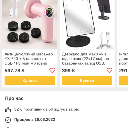
Антицелюлітний масажер
Дзеркало для макіяжу з
Інга
YX-720 + 5 насадок от
підсвіткою (22x17 см), на
доро
USB / Ручний м'язовий
батарейках та від USB,
порт
масажер / Портативний
NJ-230, Чорне / Сенсорне
Безш
597,78
399
291
₴
₴
бездротовий масажер для
настільне дзеркало
565
всього тіла
Купити
Купити
Про нас
92% позитивних з 50 відгуків за рік
Працює з 19.08.2022