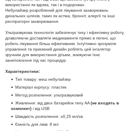
використанні як вдома, так і в подорожах.
Небулайзер розроблений для лікування захворювань
дихальних шляхів, таких як астма, бронхіт, алергії та інші
респіраторні захворювання.
Ультразвукова технологія забезпечує тиху і ефективну роботу,
дозволяючи доставляти медикаменти прямо в легені, що
робить лікування більш ефективним. Інтуїтивно зрозуміле
управління та приємний дизайн роблять цей інгалятор
зручним для використання дітьми, знижуючи їхнє
занепокоєння під час процедур.
Характеристики:
Тип товару: меш небулайзер
Матеріал корпусу: пластик
Метод розпилення: ультразвуковий
Живлення: від двох батарейок типу AA
(не входять в
комплект)
і від USB
Швидкість розпилення: ≥0,25 мл/хв
Ємність для ліків: 8 мл