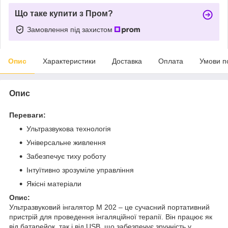
Що таке купити з Пром?
Замовлення під захистом
Опис
Характеристики
Доставка
Оплата
Умови п
Опис
Переваги:
Ультразвукова технологія
Універсальне живлення
Забезпечує тиху роботу
Інтуїтивно зрозуміле управління
Якісні матеріали
Опис:
Ультразвуковий інгалятор M 202 – це сучасний портативний
пристрій для проведення інгаляційної терапії. Він працює як
від батарейок, так і від USB, що забезпечує зручність у