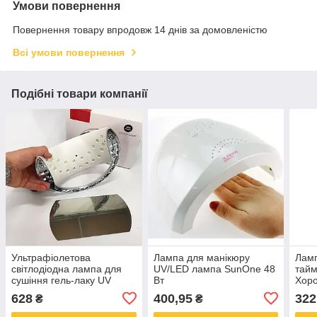
Умови повернення
Повернення товару впродовж 14 днів за домовленістю
Всі умови повернення
Подібні товари компанії
Ультрафіолетова
Лампа для манікюру
Ламп
світлодіодна лампа для
UV/LED лампа SunOne 48
тайм
сушіння гель-лаку UV
Вт
Хор
LAMP Sun 6, Індукційна
суші
628
400,95
322
₴
₴
уф лампа для нігтів LB-75
лаку