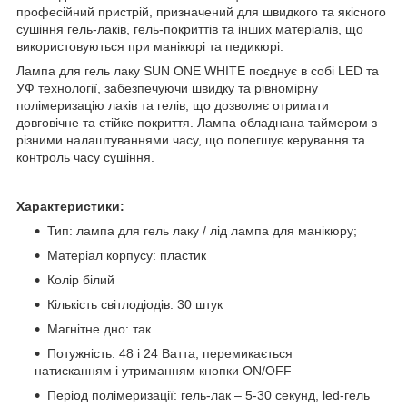
професійний пристрій, призначений для швидкого та якісного
сушіння гель-лаків, гель-покриттів та інших матеріалів, що
використовуються при манікюрі та педикюрі.
Лампа для гель лаку SUN ONE WHITE поєднує в собі LED та
УФ технології, забезпечуючи швидку та рівномірну
полімеризацію лаків та гелів, що дозволяє отримати
довговічне та стійке покриття. Лампа обладнана таймером з
різними налаштуваннями часу, що полегшує керування та
контроль часу сушіння.
Характеристики:
Тип: лампа для гель лаку / лід лампа для манікюру;
Матеріал корпусу: пластик
Колір білий
Кількість світлодіодів: 30 штук
Магнітне дно: так
Потужність: 48 і 24 Ватта, перемикається
натисканням і утриманням кнопки ON/OFF
Період полімеризації: гель-лак – 5-30 секунд, led-гель