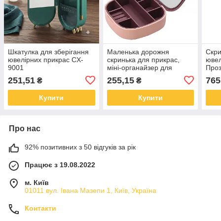
Шкатулка для зберігання
Маленька дорожня
Скри
ювелірних прикрас CX-
скринька для прикрас,
ювел
9001
міні-органайзер для
Проз
прикрас із дзеркалом
ювел
251,51
255,15
765
₴
₴
ємно
аксе
Купити
Купити
Про нас
92% позитивних з 50 відгуків за рік
Працює з 19.08.2022
м. Київ
01011 вул. Івана Мазепи 1, Київ, Україна
Контакти