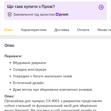
Що таке купити з Пром?
Замовлення під захистом
Опис
Характеристики
Доставка
Оплата
Умови п
Опис
Переваги:
Вбудоване дзеркало
Складна конструкція
Усередині є багато маленьких гачків
Естетичний дизайн
Дуже містка при збереженні компактних розмірів
Опис:
Органайзер для прикрас CX-9001 з дзеркалом представляє
собою стильний та функціональний засіб для зберігання
вашої біжутерії. Він поєднує в собі елегантний дизайн та