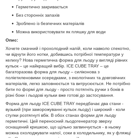
Герметично закривається
Без сторонніх запахів
Зроблено із безпечних матеріалів
Можна використовувати як пляшку для води
Опис:
Хочете смачний і прохолодний напій, коли навколо спекотно,
чи відчути його нотки, добившись потрібної температури у
келиху? Нова герметична форма для льоду у вигляді рівних
кульок – це найкращий вибір. ICE CUBE TRAY – це
багаторазова форма для льоду – силіконова з
поліетиленовими осередками, з екологічних та довговічних
матеріалів, легко заповнюється та витрусюється. Не потрібно
бити по формі для льоду - просто потягніть ручки з боків в
різні боки і льодові кульки вже готові до застосування.
Форма для льоду ICE CUBE TRAY передбачає два стани -
вузький (при заморожуванні кульок льоду) і широкий - коли
стулки розтягнуті вбік. В обох станах форми для льоду
герметичні. Цей переносний льодогенератор зверху
оснащений кришкою, що щільно загвинчується - в ньому
можна охолоджувати напої, соки в холодильнику, як у фляжці