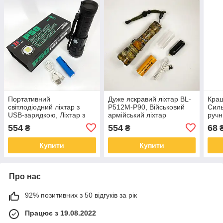
Портативний
Дуже яскравий ліхтар BL-
Кращ
світлодіодний ліхтар з
P512M-P90, Військовий
Силь
USB-зарядкою, Ліхтар з
армійський ліхтар
ручн
регулюванням променя
нашоломний Тактичний
поту
554
554
68
₴
₴
вуличний ручний NC-47
ручний LY-35
69
Купити
Купити
Про нас
92% позитивних з 50 відгуків за рік
Працює з 19.08.2022