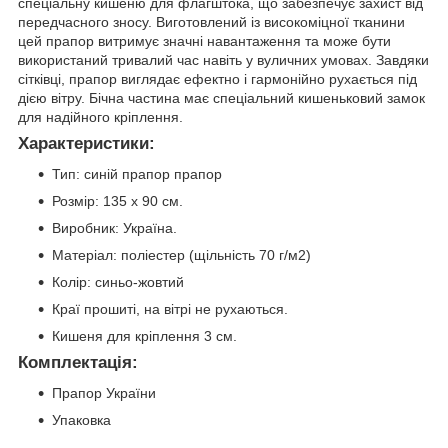
спеціальну кишеню для флагштока, що забезпечує захист від
передчасного зносу. Виготовлений із високоміцної тканини
цей прапор витримує значні навантаження та може бути
використаний тривалий час навіть у вуличних умовах. Завдяки
сітківці, прапор виглядає ефектно і гармонійно рухається під
дією вітру. Бічна частина має спеціальний кишеньковий замок
для надійного кріплення.
Характеристики:
Тип: синій прапор прапор
Розмір: 135 х 90 см.
Виробник: Україна.
Матеріал: поліестер (щільність 70 г/м2)
Колір: синьо-жовтий
Краї прошиті, на вітрі не рухаються.
Кишеня для кріплення 3 см.
Комплектація:
Прапор України
Упаковка