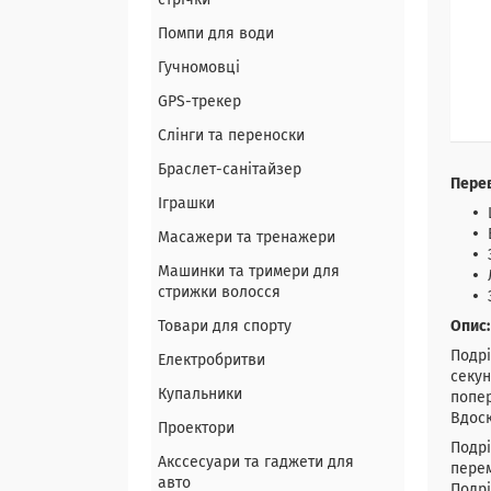
стрічки
Помпи для води
Гучномовці
GPS-трекер
Слінги та переноски
Браслет-санітайзер
Перев
Іграшки
Масажери та тренажери
Машинки та тримери для
стрижки волосся
Товари для спорту
Опис:
Подрі
Електробритви
секун
Купальники
попер
Вдоск
Проектори
Подрі
Акссесуари та гаджети для
перем
авто
Подрі