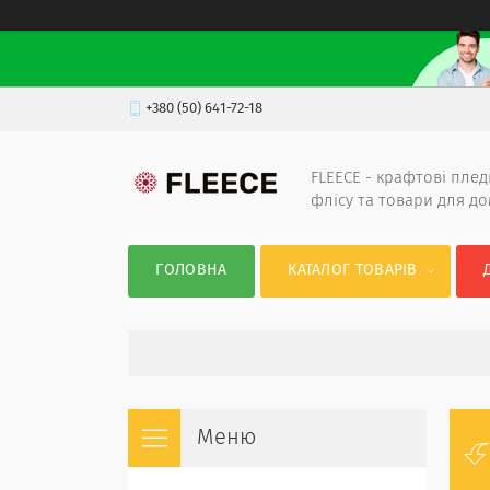
+380 (50) 641-72-18
FLEECE - крафтові плед
флісу та товари для д
ГОЛОВНА
КАТАЛОГ ТОВАРІВ