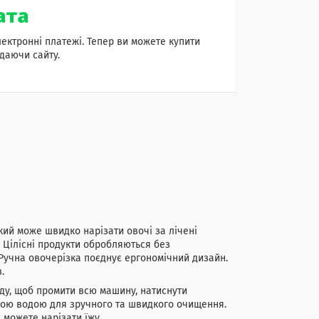
лектронні платежі. Тепер ви можете купити
даючи сайту.
ий може швидко нарізати овочі за лічені
. Цілісні продукти обробляються без
 Ручна овочерізка поєднує ергономічний дизайн.
.
ду, щоб промити всю машину, натиснути
дною водою для зручного та швидкого очищення.
ж можете нарізати їжу.