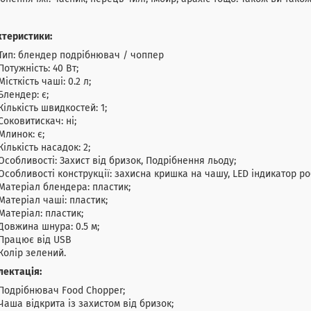
ктеристики:
Тип: блендер подрібнювач / чоппер
Потужність: 40 Вт;
Місткість чаші: 0.2 л;
Блендер: є;
Кількість швидкостей: 1;
Соковитискач: ні;
Млинок: є;
Кількість насадок: 2;
Особливості: Захист від бризок, Подрібнення льоду;
Особливості конструкції: захисна кришка на чашу, LED індикатор р
Матеріал блендера: пластик;
Матеріал чаші: пластик;
Матеріал: пластик;
Довжина шнура: 0.5 м;
Працює від USB
Колір зелений.
лектація:
Подрібнювач Food Chopper;
Чаша відкрита із захистом від бризок;