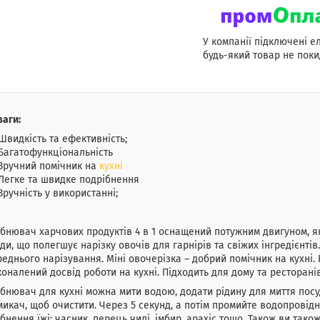
У компанії підключені е
будь-який товар не поки
аги:
Швидкість та ефективність;
Багатофункціональність
Зручний помічник на
кухні
Легке та швидке подрібнення
Зручність у використанні;
бнювач харчових продуктів 4 в 1 оснащений потужним двигуном, як
ди, що полегшує нарізку овочів для гарнірів та свіжих інгредієнтів
еднього нарізування. Міні овочерізка – добрий помічник на кухні.
оналений досвід роботи на кухні. Підходить для дому та ресторанів
бнювач для кухні можна мити водою, додати рідину для миття посу
икач, щоб очистити. Через 5 секунд, а потім промийте водопрові
бнення їжі: часник, перець чилі, імбир, арахіс тощо. Також ви тако