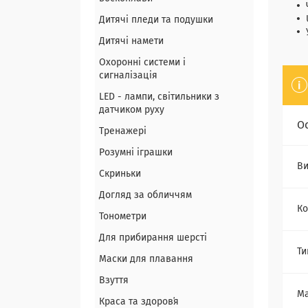
Дитячі пледи та подушки
Дитячі намети
Охоронні системи і
сигналізація
LED - лампи, світильники з
датчиком руху
О
Тренажері
Розумні іграшки
Ви
Скриньки
Догляд за обличчям
Ко
Тонометри
Для прибирання шерсті
Ти
Маски для плавання
Взуття
Ма
Краса та здоровʼя