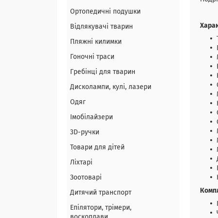
Ортопедичні подушки
Хара
Відлякувачі тварин
Пляжні килимки
Гоночні траси
Гребінці для тварин
Дисколампи, кулі, лазери
Одяг
Імобілайзери
3D-ручки
Товари для дітей
Ліхтарі
Зоотоварі
Комп
Дитячий транспорт
Епілятори, трімери,
воскоплави