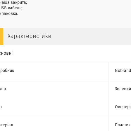
Чаша закрита;
USB кабель;
Упаковка.
Характеристики
сновні
робник
Nobrand
лір
Зелений
п
Овочері
теріал
Пластик