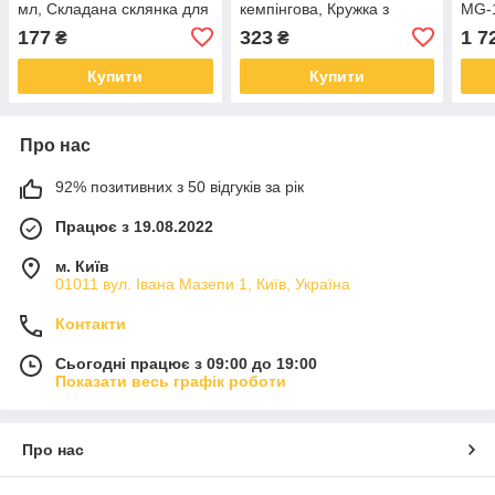
мл, Складана склянка для
кемпінгова, Кружка з
MG-1
туристичних походів RG-
кришкою для кемпінгу,
каст
177
323
1 7
₴
₴
22
Силіконові чашки SQ-14
плит
Купити
Купити
Про нас
92% позитивних з 50 відгуків за рік
Працює з 19.08.2022
м. Київ
01011 вул. Івана Мазепи 1, Київ, Україна
Контакти
Сьогодні працює з 09:00 до 19:00
Показати весь графік роботи
Про нас