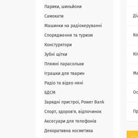
Парики, шиньйони
Ді
Самокати
Машинки на радіокеруванні
Ко
Спорядження та туризм
Констурктори
Кі
Зубні щітки
Пляжні парасольки
Ма
Іграшки для тварин
Радіо та відео няні
Ос
БДСМ
Зарядні пристрої, Power Bank
Пр
Спорт, здоров'я, відпочинок
Аксесуари для телефонів
Декоративна косметика