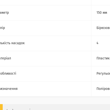
аметр
150 мм
лір
Бірюзов
лькість насадок
4
теріал
Пластик
обливості
Регульо
изначення
Поліров