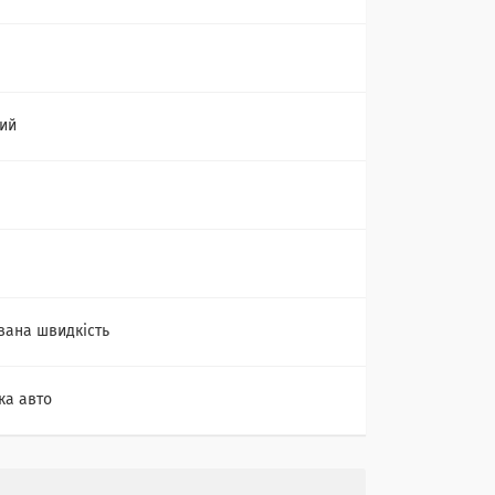
ий
вана швидкість
ка авто