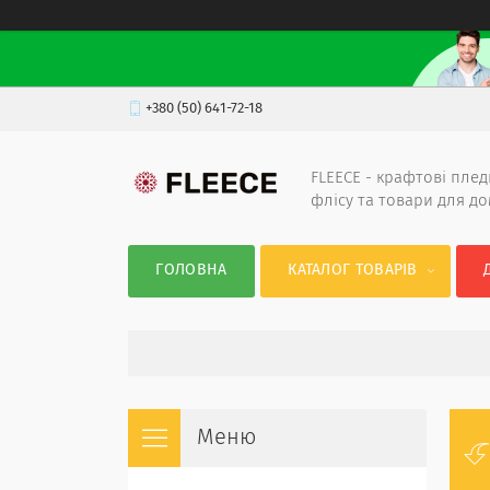
+380 (50) 641-72-18
FLEECE - крафтові плед
флісу та товари для д
ГОЛОВНА
КАТАЛОГ ТОВАРІВ