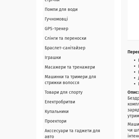
стрічки
Помпи для води
Гучномовці
GPS-трекер
Слінги та переноски
Браслет-санітайзер
Перев
Іграшки
Масажери та тренажери
Машинки та тримери для
стрижки волосся
Товари для спорту
Опис:
Бездр
Електробритви
компл
заряд
Купальники
утрим
Проектори
Машин
чи шл
Акссесуари та гаджети для
інтен
авто