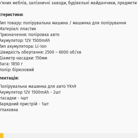
'яних меблів, залізничні заводи, будівельні майданчики, предмети і
ктеристики:
Тип товару: полірувальна машина / машинка для полірування
Матеріал: пластик
Призначення: поліровка авто
Акумулятор: 12V 1500mAh
Тип акумулятора: Li-Ion
Швидкість обертання: 2500 – 6000 об/хв
Діаметр насадки: 150мм
Вага: 1850 г
Колір: бірюзовий
лектація:
Полірувальна машинка для авто YK49
Акумулятор 12V 1500mAh - 2шт
Насадки - 4шт
Зарядний пристрій - 1шт
Упаковка