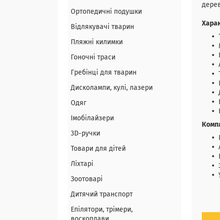
дерев
Ортопедичні подушки
Хара
Відлякувачі тварин
Пляжні килимки
Гоночні траси
Гребінці для тварин
Дисколампи, кулі, лазери
Одяг
Імобілайзери
Комп
3D-ручки
Товари для дітей
Ліхтарі
Зоотоварі
Дитячий транспорт
Епілятори, трімери,
воскоплави