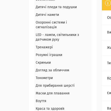
Дитячі пледи та подушки
Дитячі намети
О
Охоронні системи і
сигналізація
Ви
LED - лампи, світильники з
датчиком руху
Тренажері
Ж
Розумні іграшки
Скриньки
Ти
Догляд за обличчям
Тонометри
К
Для прибирання шерсті
Єм
Маски для плавання
Взуття
Ва
Краса та здоровʼя