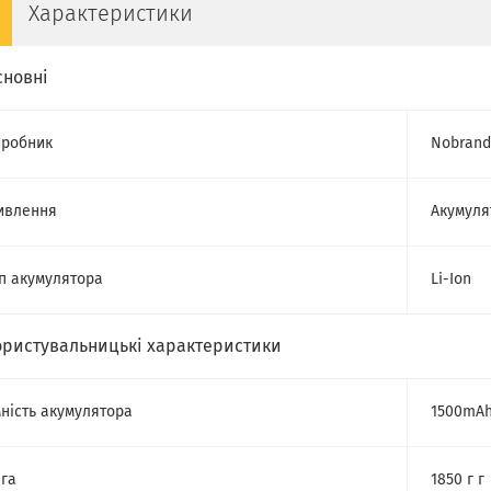
Характеристики
сновні
робник
Nobrand
ивлення
Акумуля
п акумулятора
Li-Ion
ористувальницькі характеристики
ність акумулятора
1500mA
га
1850 г г