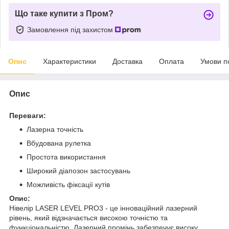
Що таке купити з Пром?
Замовлення під захистом
Опис
Характеристики
Доставка
Оплата
Умови п
Опис
Переваги:
Лазерна точність
Вбудована рулетка
Простота використання
Широкий діапозон застосувань
Можливість фіксації кутів
Опис:
Нівелір LASER LEVEL PRO3 - це інноваційний лазерний
рівень, який відзначається високою точністю та
функціональністю. Лазерний промінь забезпечує високу