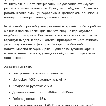
точність рівняння та вимірювань, що дозволяє отримувати
розміри з великою точністю. Присутність вбудованої рулетки
робить нівелір більш універсальним, дозволяючи одночасно
виконувати вимірювання довжини та висоти.
Інтуїтивний і простий у використанні інтерфейс робить роботу
з рівнем легкою навіть для тих, хто вперше користується
подібним пристроєм. Високоякісні матеріали та конструкція
гарантують довгий термін служби пристрою та його стійкість
до впливу зовнішніх факторів. Використовуйте цей
багатоцільовий лазерний рівень для розвішування картин,
встановлення стелажів, укладання підлогових покриттів та
багато іншого.
Характеристики:
Тип: рівень лазерний з рулеткою
Матеріал: АБС-пластик + алюміній
Вбудована рулетка: 2.5 м
Довжина хвилі лазера: 650nm – 680nm
Робоча довжина: 15 м
Джерело живлення: 3 AG13 батарейки (в комплекті)