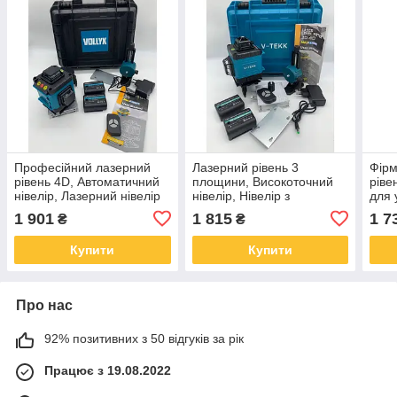
Професійний лазерний
Лазерний рівень 3
Фірм
рівень 4D, Автоматичний
площини, Високоточний
ріве
нівелір, Лазерний нівелір
нівелір, Нівелір з
для 
для розмітки фундаменту
компенсатором Кращий
стін
1 901
1 815
1 7
₴
₴
JR-58
лазерний MF-64
79
Купити
Купити
Про нас
92% позитивних з 50 відгуків за рік
Працює з 19.08.2022