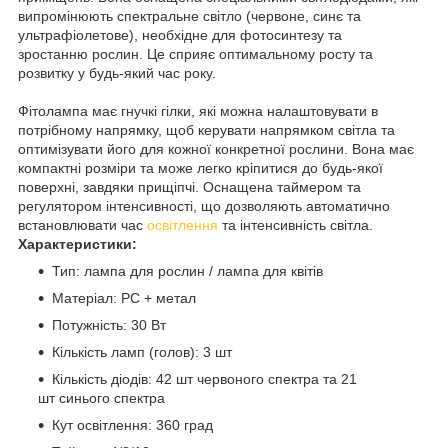
випромінюють спектральне світло (червоне, синє та
ультрафіолетове), необхідне для фотосинтезу та
зростанню рослин. Це сприяє оптимальному росту та
розвитку у будь-який час року.
Фітолампа має гнучкі гілки, які можна налаштовувати в
потрібному напрямку, щоб керувати напрямком світла та
оптимізувати його для кожної конкретної рослини. Вона має
компактні розміри та може легко кріпитися до будь-якої
поверхні, завдяки прищіпчі. Оснащена таймером та
регулятором інтенсивності, що дозволяють автоматично
встановлювати час
освітлення
та інтенсивність світла.
Характеристики:
Тип: лампа для рослин / лампа для квітів
Матеріал: PC + метал
Потужність: 30 Вт
Кількість ламп (голов): 3 шт
Кількість діодів: 42 шт червоного спектра та 21
шт синього спектра
Кут освітлення: 360 град