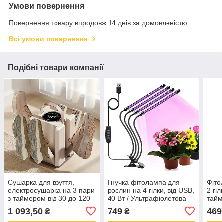
Умови повернення
Повернення товару впродовж 14 днів за домовленістю
Всі умови повернення
Подібні товари компанії
Сушарка для взуття,
Гнучка фітолампа для
Фіто
електросушарка на 3 пари
рослин на 4 гілки, від USB,
2 гіл
з таймером від 30 до 120
40 Вт / Ультрафіолетова
тайм
хвилин швидкого сушіння
лампа для вирощування
Наст
1 093,50
749
469
₴
₴
черевиків з
рослин / Настільна
регу
ультрафіолетом,
фітолампа з
Гнуч