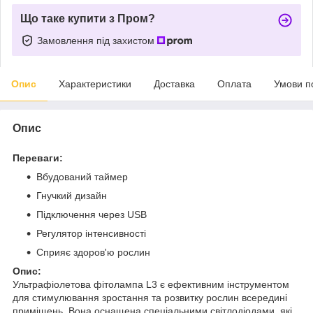
Що таке купити з Пром?
Замовлення під захистом
Опис
Характеристики
Доставка
Оплата
Умови п
Опис
Переваги:
Вбудований таймер
Гнучкий дизайн
Підключення через USB
Регулятор інтенсивності
Сприяє здоров'ю рослин
Опис:
Ультрафіолетова фітолампа L3 є ефективним інструментом
для стимулювання зростання та розвитку рослин всередині
приміщень. Вона оснащена спеціальними світлодіодами, які