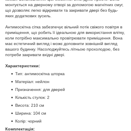
монтується на дверному отворі за допомогою магнітних смуг,
що дозволяє легко відкривати та закривати двері без будь-
яких додаткових зусиль.
Антимоскітна сітка забезпечує вільний потік свіжого повітря в
приміщення, що робить її ідеальною для використання влітку,
коли потрібно максимально провітрювати приміщення. Вона
має естетичний вигляд і можє доповнити зовнішній вигляд
вашого будинку. Насолоджуйтесь літньою прохолодою, без
потреби закривати вхідні двері.
Характеристики:
Тип: антимоскітна шторка
Матеріал: нейлон
Призначення: для дверей
Кількість стулок: 2
Висота: 210 см
Ширина: 104 см
Колір: чорний
Комплектація: