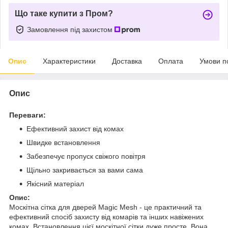
Що таке купити з Пром?
Замовлення під захистом
Опис
Характеристики
Доставка
Оплата
Умови п
Опис
Переваги:
Ефективний захист від комах
Швидке встановлення
Забезпечує пропуск свіжого повітря
Щільно закривається за вами сама
Якісний матеріал
Опис:
Москітна сітка для дверей Magic Mesh - це практичний та
ефективний спосіб захисту від комарів та інших навіжених
комах. Встановлення цієї москітної сітки дуже просте. Вона