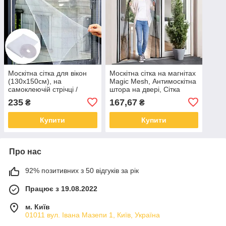
Москітна сітка для вікон
Москітна сітка на магнітах
(130х150см), на
Magic Mesh, Антимоскітна
самоклеючій стрічці /
штора на двері, Сітка
Антимоскітна віконна сітка
проти москітів 187х100 см
235
167,67
₴
₴
від комарів
Купити
Купити
Про нас
92% позитивних з 50 відгуків за рік
Працює з 19.08.2022
м. Київ
01011 вул. Івана Мазепи 1, Київ, Україна