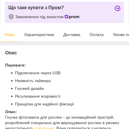
Що таке купити з Пром?
Замовлення під захистом
Опис
Характеристики
Доставка
Оплата
Умови п
Опис
Переваги:
Підключення через USB
Наявність таймера
Гнучкий дизайн
Регулювання яскравості
Прищіпка для надійної фіксації
Опис:
Гнучка фітолампа для рослин - це інноваційний пристрій,
розроблений спеціально для вирощування рослин в умовах
недостатнього
освітлення
. Вона складається з чотирьох