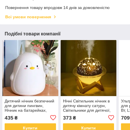
Повернення товару впродовж 14 днів за домовленістю
Всі умови повернення
Подібні товари компанії
Дитячий нічник безпечний
Нічні Світильник нічник в
Ульт
для дитини пингвин,
дитячу кімнату сатурн,
для 
Нічник на батарейках,
Світильники для дитячої,
Вт, 
Нічні світильники для дітей
Нічники для сну NF-81
з та
435
373
709
₴
₴
CS-69
фіто
прищ
Купити
Купити