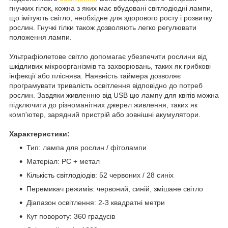
гнучких гілок, кожна з яких має вбудовані світлодіодні лампи,
що імітують світло, необхідне для здорового росту і розвитку
рослин. Гнучкі гілки також дозволяють легко регулювати
положення лампи.
Ультрафіолетове світло допомагає убезпечити рослини від
шкідливих мікроорганізмів та захворювань, таких як грибкові
інфекції або пліснява. Наявність таймера дозволяє
програмувати тривалість освітлення відповідно до потреб
рослин. Завдяки живленню від USB цю лампу для квітів можна
підключити до різноманітних джерел живлення, таких як
комп'ютер, зарядний пристрій або зовнішні акумулятори.
Характеристики:
Тип: лампа для рослин / фітолампи
Матеріал: PC + метал
Кількість світлодіодів: 52 червоних / 28 синіх
Перемикач режимів: червоний, синій, змішане світло
Діапазон освітлення: 2-3 квадратні метри
Кут повороту: 360 градусів