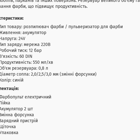
обілів, парканів та інших поверхонь. Резервуар великого об'єму г
ання фарби, що підвищує продуктивність.
ктеристики:
Тип товару: розпилювач фарби / пульверизатор для фарби
Живлення: акумулятор
Напруга: 24V
Тип заряду: мережа 220В
Робочий тиск: 12 бар
В'язкість: 60 DIN
Продуктивність: 550 мл/хв
Об'єм резервуара: 0,8 л
Діаметр сопла: 2,0/2,5/3,0 мм (змінні форсунки)
Колір: синій
лектація:
Фарбопульт електричний
Лійка
Акумулятор 2 шт
Змінна форсунка
Зарядний пристрій
Щіточка
Упаковка