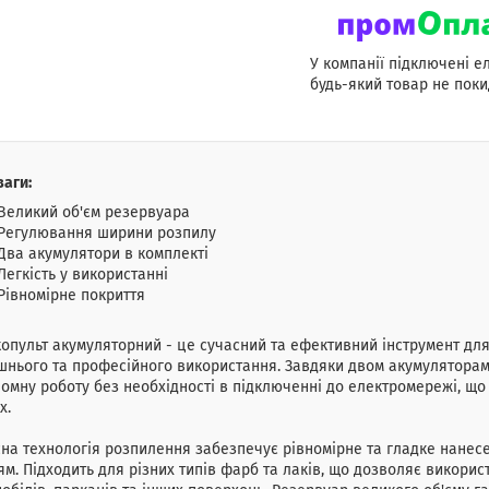
У компанії підключені е
будь-який товар не поки
аги:
Великий об'єм резервуара
Регулювання ширини розпилу
Два акумулятори в комплекті
Легкість у використанні
Рівномірне покриття
опульт акумуляторний - це сучасний та ефективний інструмент дл
нього та професійного використання. Завдяки двом акумуляторам 
омну роботу без необхідності в підключенні до електромережі, щ
х.
на технологія розпилення забезпечує рівномірне та гладке нанес
ям. Підходить для різних типів фарб та лаків, що дозволяє викорис