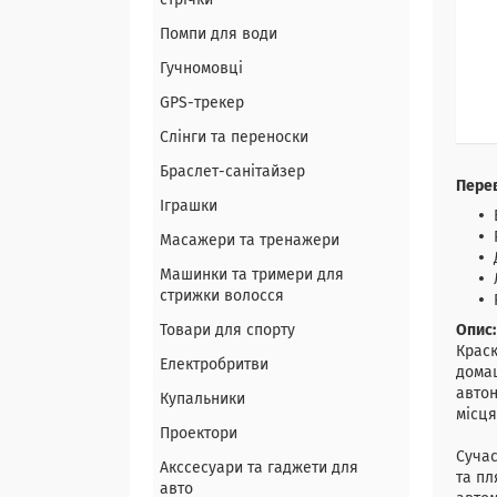
стрічки
Помпи для води
Гучномовці
GPS-трекер
Слінги та переноски
Браслет-санітайзер
Перев
Іграшки
Масажери та тренажери
Машинки та тримери для
стрижки волосся
Товари для спорту
Опис:
Краск
Електробритви
домаш
автон
Купальники
місця
Проектори
Сучас
Акссесуари та гаджети для
та пл
авто