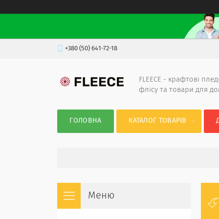
+380 (50) 641-72-18
FLEECE - крафтові плед
флісу та товари для д
ГОЛОВНА
КАТАЛОГ ТОВАРІВ