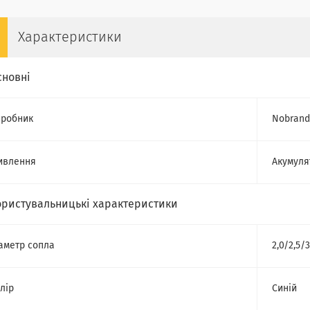
Характеристики
сновні
робник
Nobrand
ивлення
Акумуля
ористувальницькі характеристики
аметр сопла
2,0/2,5/
лір
Синій