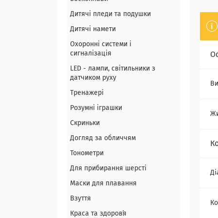
Дитячі пледи та подушки
Дитячі намети
Охоронні системи і
сигналізація
О
LED - лампи, світильники з
датчиком руху
Ви
Тренажері
Розумні іграшки
Ж
Скриньки
Догляд за обличчям
К
Тонометри
Для прибирання шерсті
Ді
Маски для плавання
Взуття
Ко
Краса та здоровʼя