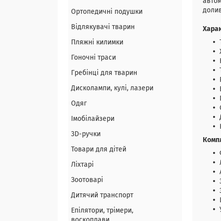
автом
долив
Ортопедичні подушки
Відлякувачі тварин
Хара
Пляжні килимки
Гоночні траси
Гребінці для тварин
Дисколампи, кулі, лазери
Одяг
Імобілайзери
3D-ручки
Комп
Товари для дітей
Ліхтарі
Зоотоварі
Дитячий транспорт
Епілятори, трімери,
воскоплави