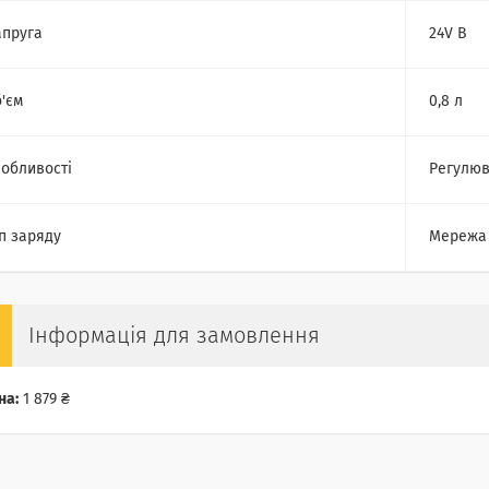
пруга
24V В
'єм
0,8 л
обливості
Регулюв
п заряду
Мережа
Інформація для замовлення
на:
1 879 ₴