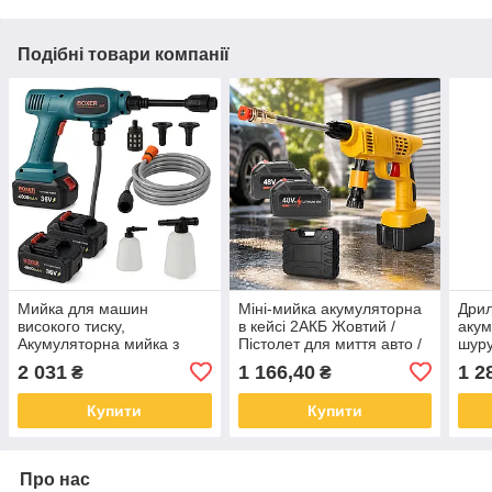
Подібні товари компанії
Мийка для машин
Міні-мийка акумуляторна
Дрил
високого тиску,
в кейсі 2АКБ Жовтий /
акум
Акумуляторна мийка з
Пістолет для миття авто /
шуру
потужним тиском,
Мийка високого тиску зі
акум
2 031
1 166,40
1 2
₴
₴
Компактна автомийка AK-
шлангом
інст
76
40
Купити
Купити
Про нас