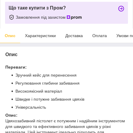
Що таке купити з Пром?
Замовлення під захистом
Опис
Характеристики
Доставка
Оплата
Умови п
Опис
Переваги:
Зручний кейс для перенесення
Регулювання глибини забивання
Високоякісний матеріал
Швидке і потужне забивання цвяхів
Універсальність
Опис:
Цвяхозабивний пістолет є потужним і надійним інструментом
для швидкого та ефективного забивання цвяхів у різні
матеріали. Цей інструмент ідеально підходить для