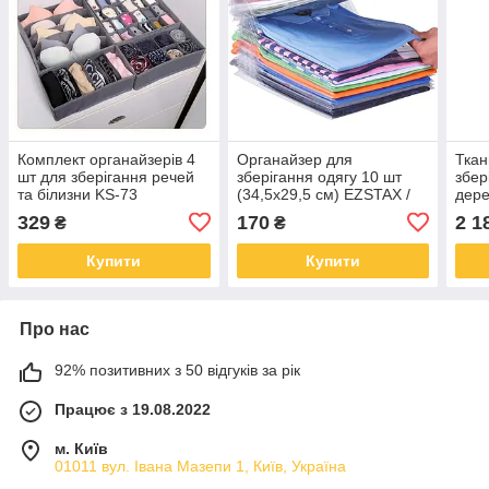
Комплект органайзерів 4
Органайзер для
Тка
шт для зберігання речей
зберігання одягу 10 шт
збер
та білизни KS-73
(34,5х29,5 см) EZSTAX /
дере
Набір органайзерів для
Шаф
329
170
2 1
₴
₴
зошитів, документів /
одяг
Органайзер в шухляду та
150х
Купити
Купити
Про нас
92% позитивних з 50 відгуків за рік
Працює з 19.08.2022
м. Київ
01011 вул. Івана Мазепи 1, Київ, Україна