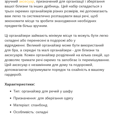
зручний
аксесуар
, призначений для організації і зберігання
вашої білизни та інших дрібниць. Цей набір складається з
трьох окремих органайзерів різних розмірів, які допомагають
вам легко та систематично розташувати ваші речі, щоб
зекономити місце та зробити знаходження необхідних
предметів більш зручним.
Ці органайзери займають мінімум місця та можуть бути легко
складені або перенесені в подорожі або у
відрядженні. Великий органайзер може бути використаний
для бра, а середні та малі органайзери - для білизни та
аксесуарів. Кожен органайзер розділений на кілька секцій, що
дозволяє тримати речі окремо та запобігає їх перемішуванню.
Цей аксесуар є незамінним для дому та подорожей,
допомагаючи підтримувати порядок та охайність в вашому
гардеробі.
Характеристики:
Тип: органайзер для речей у шафу
Призначення: для зберігання одягу
Матеріал: спанбонд
Особливість: складні