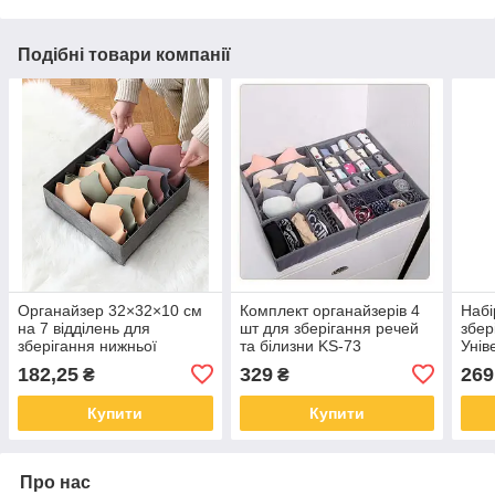
Подібні товари компанії
Органайзер 32×32×10 см
Комплект органайзерів 4
Набі
на 7 відділень для
шт для зберігання речей
збер
зберігання нижньої
та білизни KS-73
Унів
білизни Темно-сірий
для 
182,25
329
269
₴
₴
Купити
Купити
Про нас