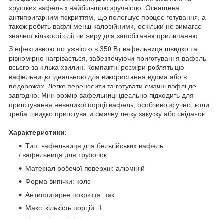
хрустких вафель з найбільшою зручністю. Оснащена
антипригарним покриттям, що полегшує процес готування, а
також робить вафлі менш калорійними, оскільки не вимагає
значної кількості олії чи жиру для запобігання прилипанню.
З ефективною потужністю в 350 Вт вафельниця швидко та
рівномірно нагрівається, забезпечуючи приготування вафель
всього за кілька хвилин. Компактні розміри роблять цю
вафельницю ідеальною для використання вдома або в
подорожах. Легко переносити та готувати смачні вафлі де
завгодно. Міні-розмір вафельниці ідеально підходить для
приготування невеликої порції вафель, особливо зручно, коли
треба швидко приготувати смачну легку закуску або сніданок.
Характеристики:
Тип: вафельниця для бельгійських вафель
/ вафельниця для трубочок
Матеріал робочої поверхні: алюміній
Форма випічки: коло
Антипригарне покриття: так
Макс. кількість порцій: 1