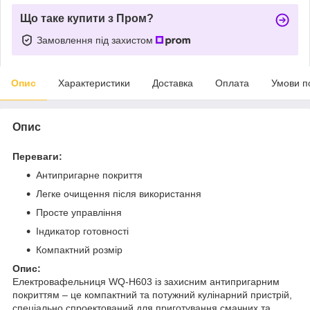
Що таке купити з Пром?
Замовлення під захистом
Опис
Характеристики
Доставка
Оплата
Умови п
Опис
Переваги:
Антипригарне покриття
Легке очищення після використання
Просте управління
Індикатор готовності
Компактний розмір
Опис:
Електровафельниця WQ-H603 із захисним антипригарним
покриттям – це компактний та потужний кулінарний пристрій,
спеціально спроектований для приготування смачних та