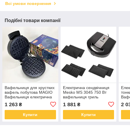
Всі умови повернення
Подібні товари компанії
Вафельниця для хрустких
Електрична сендвічниця
Еле
вафель побутова MAGIO
Mesko MS 3045 750 Вт
тонк
Вафельниця електрична
вафельниця гриль
Ваф
млинця для вафель
бутербродниця XM-36
мли
1 263
1 881
2 0
₴
₴
випікання XI-46
випі
Купити
Купити