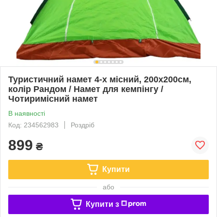
Туристичний намет 4-х місний, 200х200см,
колір Рандом / Намет для кемпінгу /
Чотиримісний намет
В наявності
Код: 234562983
Роздріб
899
₴
Купити
або
Купити з