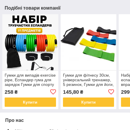
Подібні товари компанії
Гумки для випадів exercise
Гумки для фітнесу 30см,
Набі
pipe, Еспандер гума для
універсальний тренажер,
еспа
зарядок Гумки для спорту
5 резинок, Гумки для йоги,
впра
фітнесу DL-30
Гумки для пілатесу
гумо
258
145,80
299
₴
₴
спор
Купити
Купити
Про нас