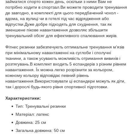
займатися спорто кожен день, оскільки з ними Вам не
потрібно ходити в спортзал.Ви можете проводити тренування
де завгодно, в комплекті для цього передбачений чохол -
вдома, на вулиці чи в готелі під час відрядження або
відпустки.Дуже добре підходять для схуднення, так як
зменшене пікове навантаження дозволяє збільшити
тренувальний обсяг для ефективного спалювання жирів.
Фітнес резинки забезпечують оптимальне тренування м'язів
при мінімальному навантаженні на суглоби і сполучні
тканини, а також усувають можливість отримання вивихів і
розтягувань.В комплект входить 5 еспандерів з різним рівнем
навантаження. Їх можна легко розрізнити за кольором,
кожному кольору відповідає певний рівень
навантаження.Використовувати ці еспандери можуть як діти,
так і дорослі будь-якого рівня спортивної підготовки.
Характеристики:
Тип: Тренувальні резинки
Матеріал: латекс
Довжина: 25 см
Загальна довжина: 50 см