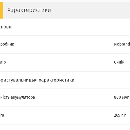
Характеристики
сновні
робник
Nobrand
лір
Синій
ористувальницькі характеристики
ність акумулятора
800 мАг
га
265 г г