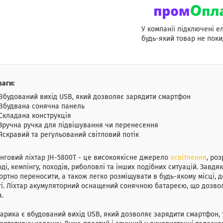
У компанії підключені е
будь-який товар не поки
аги:
Вбудований вихід USB, який дозволяє зарядити смартфон
Вбудвана сонячна панель
Складана конструкція
Зручна ручка для підвішування чи перенесення
Яскравий та регульований світловий потік
нговий ліхтар JH-5800T - це високоякісне джерело
освітлення
, ро
ді, кемпінгу, походів, риболовлі та інших подібних ситуацій. Завд
ртно переносити, а також легко розміщувати в будь-якому місці, де 
і. Ліхтар акумуляторний оснащений сонячною батареєю, що дозво
а.
тарика є вбудований вихід USB, який дозволяє зарядити смартфон,