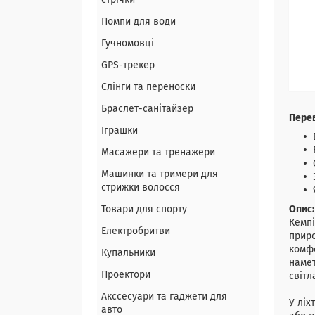
стрічки
Помпи для води
Гучномовці
GPS-трекер
Слінги та переноски
Браслет-санітайзер
Перев
Іграшки
Масажери та тренажери
Машинки та тримери для
стрижки волосся
Товари для спорту
Опис:
Кемпі
Електробритви
приро
комфо
Купальники
намет
Проектори
світл
Акссесуари та гаджети для
У ліх
авто