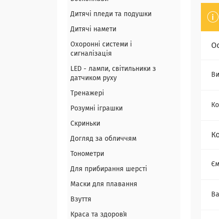
Дитячі пледи та подушки
Дитячі намети
Охоронні системи і
О
сигналізація
LED - лампи, світильники з
Ви
датчиком руху
Тренажері
Ко
Розумні іграшки
Скриньки
К
Догляд за обличчям
Тонометри
Єм
Для прибирання шерсті
Маски для плавання
Ва
Взуття
Краса та здоровʼя