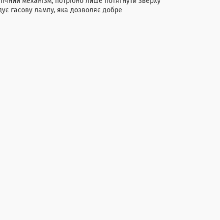
пічний механізм, потрібно лише потягнути зверху
адує гасову лампу, яка дозволяє добре