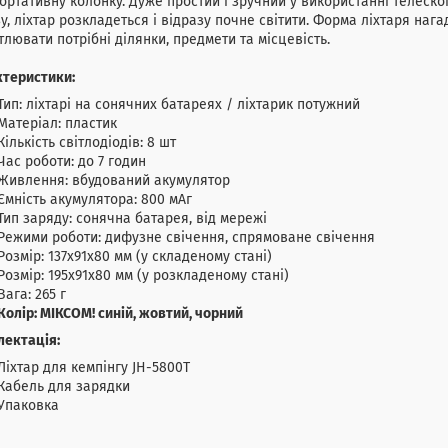
ортативну колонку. Дуже простий і зручний у використанні телеско
зу, ліхтар розкладеться і відразу почне світити. Форма ліхтаря наг
тлювати потрібні ділянки, предмети та місцевість.
ктеристики:
Тип: ліхтарі на сонячних батареях / ліхтарик потужний
Матеріал: пластик
Кількість світлодіодів: 8 шт
Час роботи: до 7 годин
Живлення: вбудований акумулятор
Ємність акумулятора: 800 мАг
Тип заряду: сонячна батарея, від мережі
Режими роботи: дифузне свічення, спрямоване свічення
Розмір: 137х91х80 мм (у складеному стані)
Розмір: 195х91х80 мм (у розкладеному стані)
Вага: 265 г
Колір: МІКСОМ! синій, жовтий, чорний
лектація:
Ліхтар для кемпінгу JH-5800T
Кабель для зарядки
Упаковка