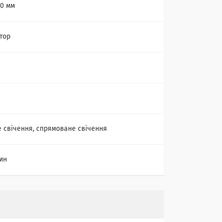
80 мм
тор
 свічення, спрямоване свічення
дин