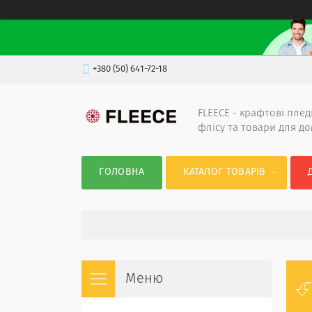
+380 (50) 641-72-18
FLEECE - крафтові плед
флісу та товари для д
ГОЛОВНА
КАТАЛОГ ТОВАРІВ