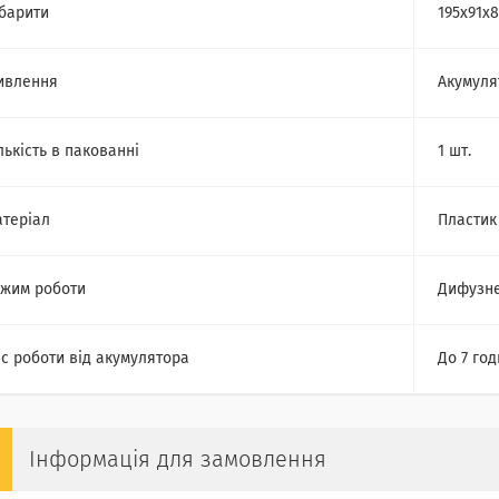
барити
195х91х
ивлення
Акумуля
лькість в пакованні
1 шт.
теріал
Пластик
жим роботи
Дифузне
с роботи від акумулятора
До 7 го
Інформація для замовлення