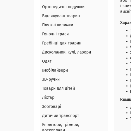
або п
і зни
Ортопедичні подушки
висві
Відлякувачі тварин
Хара
Пляжні килимки
Гоночні траси
Гребінці для тварин
Дисколампи, кулі, лазери
Одяг
Імобілайзери
3D-ручки
Товари для дітей
Ліхтарі
Комп
Зоотоварі
Дитячий транспорт
Епілятори, трімери,
воскоплави