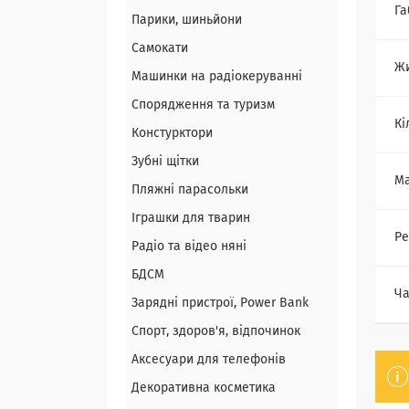
Га
Парики, шиньйони
Самокати
Ж
Машинки на радіокеруванні
Спорядження та туризм
Кі
Констурктори
Зубні щітки
Ма
Пляжні парасольки
Іграшки для тварин
Ре
Радіо та відео няні
БДСМ
Ча
Зарядні пристрої, Power Bank
Спорт, здоров'я, відпочинок
Аксесуари для телефонів
Декоративна косметика