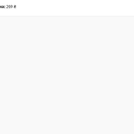
на:
269 ₴