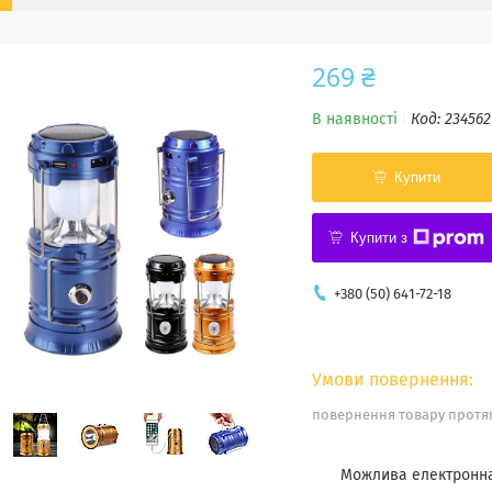
269 ₴
В наявності
Код:
234562
Купити
Купити з
+380 (50) 641-72-18
повернення товару протяг