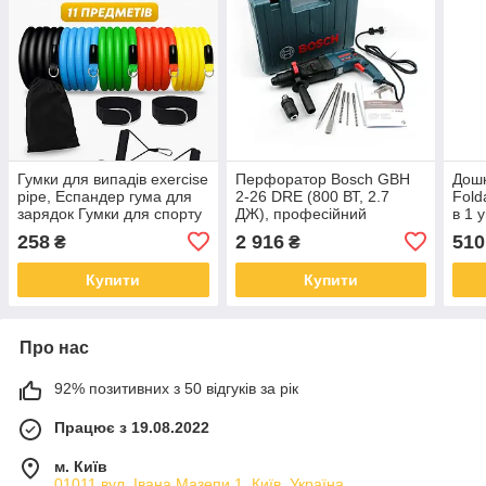
Гумки для випадів exercise
Перфоратор Bosch GBH
Дошк
pipe, Еспандер гума для
2-26 DRE (800 ВТ, 2.7
Fold
зарядок Гумки для спорту
ДЖ), професійний
в 1 
фітнесу DL-30
перфоратор бош
підс
258
2 916
510
₴
₴
Купити
Купити
Про нас
92% позитивних з 50 відгуків за рік
Працює з 19.08.2022
м. Київ
01011 вул. Івана Мазепи 1, Київ, Україна