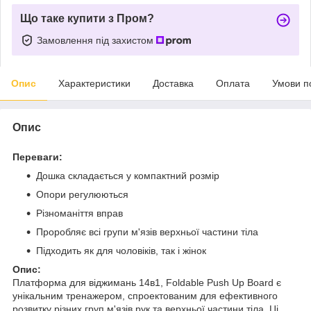
Що таке купити з Пром?
Замовлення під захистом
Опис
Характеристики
Доставка
Оплата
Умови п
Опис
Переваги:
Дошка складається у компактний розмір
Опори регулюються
Різноманіття вправ
Проробляє всі групи м'язів верхньої частини тіла
Підходить як для чоловіків, так і жінок
Опис:
Платформа для віджимань 14в1, Foldable Push Up Board є
унікальним тренажером, спроектованим для ефективного
розвитку різних груп м'язів рук та верхньої частини тіла. Ці