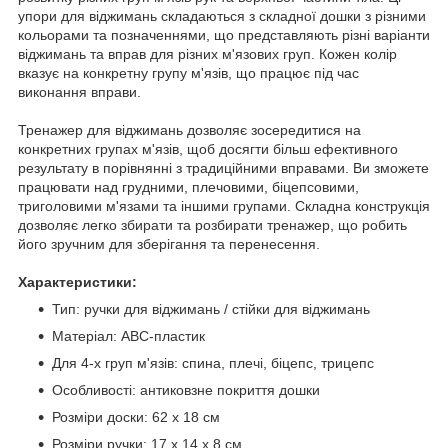
упори для віджимань складаються з складної дошки з різними
кольорами та позначеннями, що представляють різні варіанти
віджимань та вправ для різних м'язових груп. Кожен колір
вказує на конкретну групу м'язів, що працює під час
виконання вправи.
Тренажер для віджимань дозволяє зосередитися на
конкретних групах м'язів, щоб досягти більш ефективного
результату в порівнянні з традиційними вправами. Ви зможете
працювати над грудними, плечовими, біцепсовими,
триголовими м'язами та іншими групами. Складна конструкція
дозволяє легко збирати та розбирати тренажер, що робить
його зручним для зберігання та перенесення.
Характеристики:
Тип: ручки для віджимань / стійки для віджимань
Матеріал: ABC-пластик
Для 4-х груп м'язів: спина, плечі, біцепс, трицепс
Особливості: антиковзне покриття дошки
Розміри доски: 62 х 18 см
Розміри ручки: 17 х 14 х 8 см