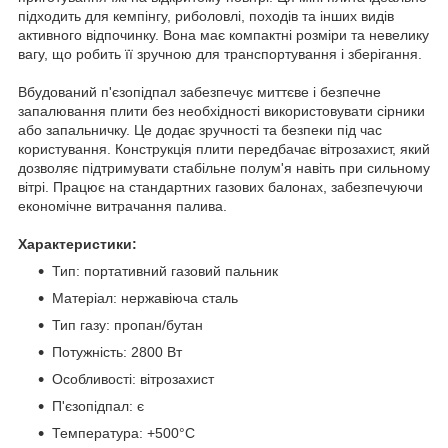
підходить для кемпінгу, риболовлі, походів та інших видів
активного відпочинку. Вона має компактні розміри та невелику
вагу, що робить її зручною для транспортування і зберігання.
Вбудований п'єзопідпал забезпечує миттєве і безпечне
запалювання плити без необхідності використовувати сірники
або запальничку. Це додає зручності та безпеки під час
користування. Конструкція плити передбачає вітрозахист, який
дозволяє підтримувати стабільне полум'я навіть при сильному
вітрі. Працює на стандартних газових балонах, забезпечуючи
економічне витрачання палива.
Характеристики:
Тип: портативний газовий пальник
Матеріал: нержавіюча сталь
Тип газу: пропан/бутан
Потужність: 2800 Вт
Особливості: вітрозахист
П'єзопідпал: є
Температура: +500°С