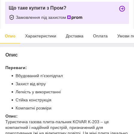
Що таке купити з Пром?
Замовлення під захистом
Опис
Характеристики
Доставка
Оплата
Умови п
Опис
Переваги:
Вбудований п'єзопідпал
Захист від вітру
Легкість у використанні
Стійка конструкція
Компактні розміри
Опис:
Туристична газова плита-пальник KOVAR K-203 – це
компактний і надійний пристрій, призначений для
приготування їжі на відкритому повітрі. Ця міні плита ідеально