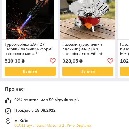
Турбогорілка ZGT-2 /
Газовий туристичний
Газо
Газовий пальник у формі
пальник (міні піч) з
п'єз
світлового меча /
п'єзопідпалом Edbird
504 
Запальничка з
МА-200
510,30
328,05
182
₴
₴
п'єзопідпалом
Купити
Купити
Про нас
92% позитивних з 50 відгуків за рік
Працює з 19.08.2022
м. Київ
01011 вул. Івана Мазепи 1, Київ, Україна