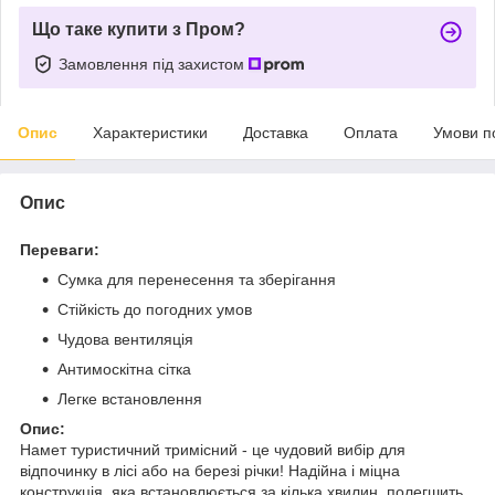
Що таке купити з Пром?
Замовлення під захистом
Опис
Характеристики
Доставка
Оплата
Умови п
Опис
Переваги:
Сумка для перенесення та зберігання
Стійкість до погодних умов
Чудова вентиляція
Антимоскітна сітка
Легке встановлення
Опис:
Намет туристичний тримісний - це чудовий вибір для
відпочинку в лісі або на березі річки! Надійна і міцна
конструкція, яка встановлюється за кілька хвилин, полегшить