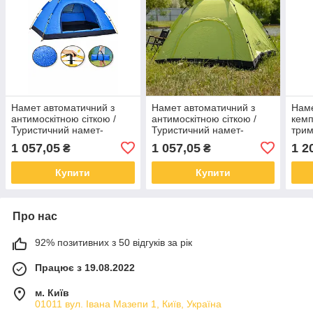
Намет автоматичний з
Намет автоматичний з
Наме
антимоскітною сіткою /
антимоскітною сіткою /
кемп
Туристичний намет-
Туристичний намет-
трим
автомат / Намет для
автомат / Намет для
карк
1 057,05
1 057,05
1 2
₴
₴
кемпінгу 2-місний
кемпінгу 2-місний
200х150см Синій
200х150см Салатовий
Купити
Купити
Про нас
92% позитивних з 50 відгуків за рік
Працює з 19.08.2022
м. Київ
01011 вул. Івана Мазепи 1, Київ, Україна