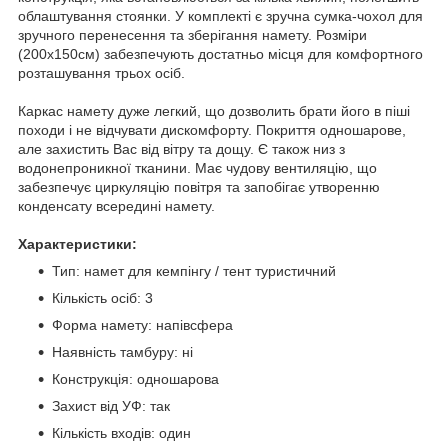
облаштування стоянки. У комплекті є зручна сумка-чохол для
зручного перенесення та зберігання намету. Розміри
(200х150см) забезпечують достатньо місця для комфортного
розташування трьох осіб.
Каркас намету дуже легкий, що дозволить брати його в піші
походи і не відчувати дискомфорту. Покриття одношарове,
але захистить Вас від вітру та дощу. Є також низ з
водонепроникної тканини. Має чудову вентиляцію, що
забезпечує циркуляцію повітря та запобігає утворенню
конденсату всередині намету.
Характеристики:
Тип: намет для кемпінгу / тент туристичний
Кількість осіб: 3
Форма намету: напівсфера
Наявність тамбуру: ні
Конструкція: одношарова
Захист від УФ: так
Кількість входів: один