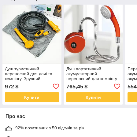
Душ туристичний
Душ портативний
Пер
переносний для дачі та
акумуляторний
аку
кемпінгу, Зручний
переносний для кемпінгу
акум
похідний душ Кемпінговий
та дачі на Li-ion 2000 мАг
душ 
972
765,45
554
₴
₴
на акумуляторі AC-34
Portable Outdoor Shower
Пере
автономний з насосом
NF-
Купити
Купити
Про нас
92% позитивних з 50 відгуків за рік