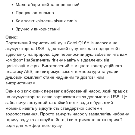
Малогабаритний та переносний
Працює автономно
Комплект кріплень різних типів
Зручно у використанні
Опис:
Портативний туристичний душ Gotel Q16H із насосом на
акумуляторі та USB - ідеальний супутник для подорожей і
відпочинку на природі. Цей переносний душ забезпечить вам
комфорт і забезпечить гігієну навіть у віддалених від
цивілізації місцях. Виготовлений із міцного конструкційного
пластику ABS, що витримує високі температури та удари,
душовий комплект стане надійним та довговічним
використанням.
Однією з ключових переваг є вбудований насос, який працює
на акумуляторі та легко заряджається за допомогою USB. Це
забезпечує потужний та стійкий потік води в будь-який
момент, навіть у відсутність стандартної системи
водопостачання. Просто зануріть насос у заздалегідь набрану
гарячу воду та активуйте його, і ви отримаєте потік гарячої
води для комфортного душу.