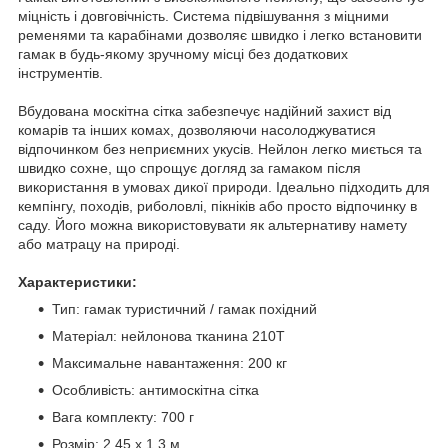
міцність і довговічність. Система підвішування з міцними
ременями та карабінами дозволяє швидко і легко встановити
гамак в будь-якому зручному місці без додаткових
інструментів.
Вбудована москітна сітка забезпечує надійний захист від
комарів та інших комах, дозволяючи насолоджуватися
відпочинком без неприємних укусів. Нейлон легко миється та
швидко сохне, що спрощує догляд за гамаком після
використання в умовах дикої природи. Ідеально підходить для
кемпінгу, походів, риболовлі, пікніків або просто відпочинку в
саду. Його можна використовувати як альтернативу намету
або матрацу на природі.
Характеристики:
Тип: гамак туристичний / гамак похідний
Матеріал: нейлонова тканина 210T
Максимальне навантаження: 200 кг
Особливість: антимоскітна сітка
Вага комплекту: 700 г
Розмір: 2,45 х 1,3 м