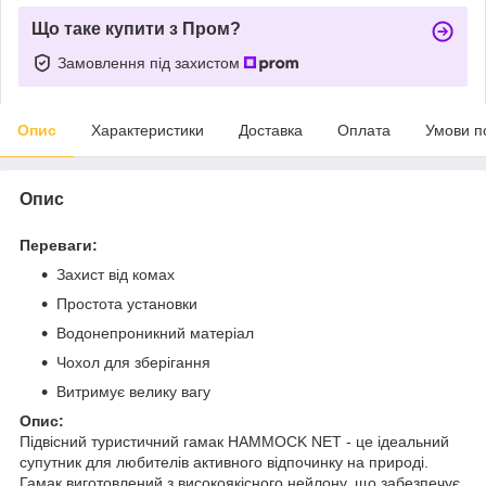
Що таке купити з Пром?
Замовлення під захистом
Опис
Характеристики
Доставка
Оплата
Умови п
Опис
Переваги:
Захист від комах
Простота установки
Водонепроникний матеріал
Чохол для зберігання
Витримує велику вагу
Опис:
Підвісний туристичний гамак HAMMOCK NET - це ідеальний
супутник для любителів активного відпочинку на природі.
Гамак виготовлений з високоякісного нейлону, що забезпечує