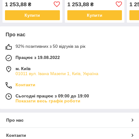
бортиками для дітей
бортиками для дітей
борт
1 253,88
1 253,88
1 2
₴
₴
55х20х40см Блакитний
55х20х40см Рожевий
55х
Купити
Купити
Про нас
92% позитивних з 50 відгуків за рік
Працює з 19.08.2022
м. Київ
01011 вул. Івана Мазепи 1, Київ, Україна
Контакти
Сьогодні працює з 09:00 до 19:00
Показати весь графік роботи
Про нас
Контакти