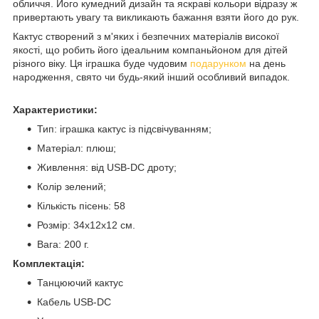
обличчя. Його кумедний дизайн та яскраві кольори відразу ж
привертають увагу та викликають бажання взяти його до рук.
Кактус створений з м'яких і безпечних матеріалів високої
якості, що робить його ідеальним компаньйоном для дітей
різного віку. Ця іграшка буде чудовим
подарунком
на день
народження, свято чи будь-який інший особливий випадок.
Характеристики:
Тип: іграшка кактус із підсвічуванням;
Матеріал: плюш;
Живлення: від USB-DC дроту;
Колір зелений;
Кількість пісень: 58
Розмір: 34х12х12 см.
Вага: 200 г.
Комплектація:
Танцюючий кактус
Кабель USB-DC