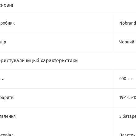
сновні
робник
Nobrand
лір
Чорний
ористувальницькі характеристики
га
600 г г
барити
19-13,5-1
ивлення
3 батар
теріал
Пластик