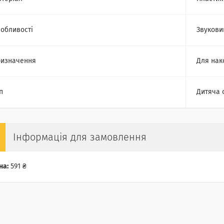
обливості
Звукови
изначення
Для нак
п
Дитяча 
Інформація для замовлення
на:
591 ₴