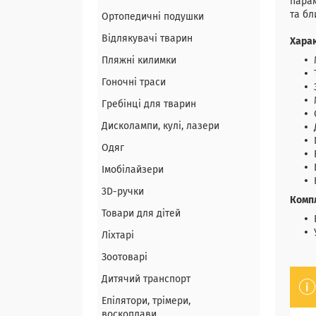
парам
та бл
Ортопедичні подушки
Відлякувачі тварин
Хара
Пляжні килимки
Гоночні траси
Гребінці для тварин
Дисколампи, кулі, лазери
Одяг
Імобілайзери
3D-ручки
Комп
Товари для дітей
Ліхтарі
Зоотоварі
Дитячий транспорт
Епілятори, трімери,
воскоплави