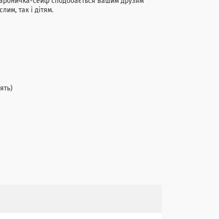
Скарбничка-сейф сподобається вашим друзям
им, так і дітям.
ять)