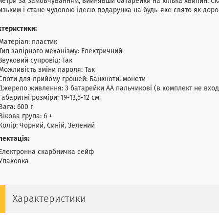
етри за замовчуванням, вийнявши батарейки на кілька хвилин. 
изьким і стане чудовою ідеєю подарунка на будь-яке свято як доросл
ктеристики:
Матеріал: пластик
Тип запірного механізму: Електричний
Звуковий супровід: Так
Можливість зміни пароля: Так
Слоти для прийому грошей: Банкноти, монети
Джерело живлення: 3 батарейки АА пальчикові (в комплект не вход
Габаритні розміри: 19-13,5-12 см
Вага: 600 г
Вікова група: 6 +
Колір: Чорний, Синій, Зелений
лектація:
Електронна скарбничка сейф
Упаковка
Характеристики