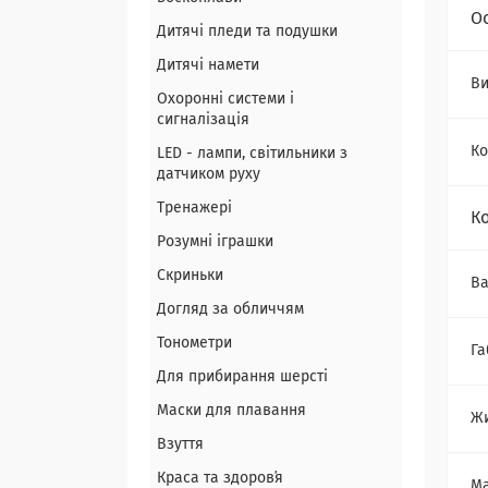
О
Дитячі пледи та подушки
Дитячі намети
Ви
Охоронні системи і
сигналізація
Ко
LED - лампи, світильники з
датчиком руху
Тренажері
К
Розумні іграшки
Скриньки
Ва
Догляд за обличчям
Тонометри
Га
Для прибирання шерсті
Маски для плавання
Ж
Взуття
Краса та здоровʼя
Ма