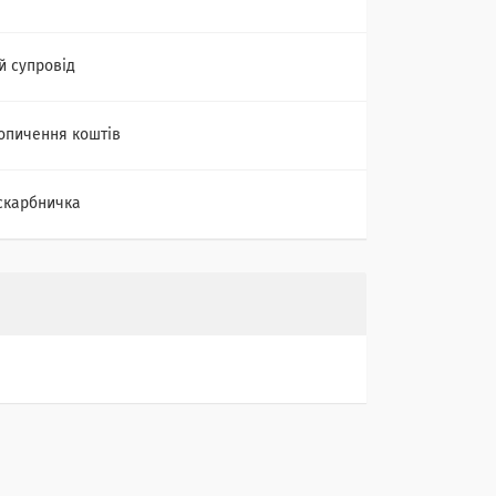
й супровід
опичення коштів
скарбничка