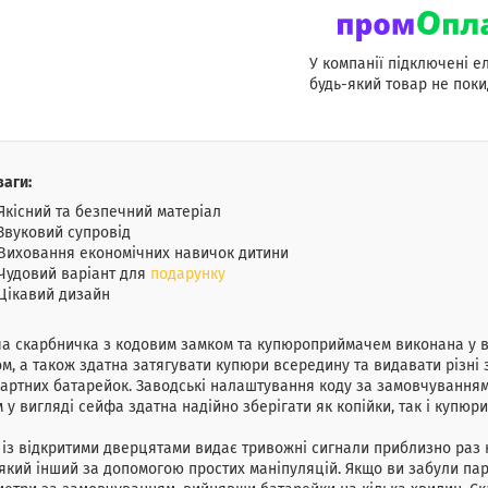
У компанії підключені е
будь-який товар не поки
аги:
Якісний та безпечний матеріал
Звуковий супровід
Виховання економічних навичок дитини
Чудовий варіант для
подарунку
Цікавий дизайн
а скарбничка з кодовим замком та купюроприймачем виконана у в
м, а також здатна затягувати купюри всередину та видавати різні 
артних батарейок. Заводські налаштування коду за замовчуванням
 у вигляді сейфа здатна надійно зберігати як копійки, так і купюри 
із відкритими дверцятами видає тривожні сигнали приблизно раз на
який інший за допомогою простих маніпуляцій. Якщо ви забули па